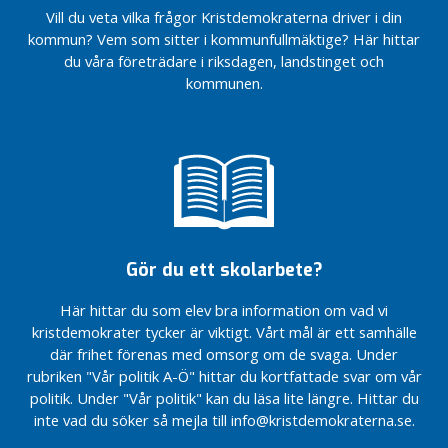
v
m
Vill du veta vilka frågor Kristdemokraterna driver i din
i
m
kommun? Vem som sitter i kommunfullmäktige? Här hittar
t
a
du våra företrädare i riksdagen, landstinget och
p
n
kommunen.
å
h
m
e
i
l
n
l
d
r
a
e
o
v
m
i
v
l
Gör du ett skolarbete?
å
l
r
s
Här hittar du som elev bra information om vad vi
s
ä
å
kristdemokrater tycker är viktigt. Vårt mål är ett samhälle
g
r
där frihet förenas med omsorg om de svaga. Under
a
b
”
rubriken "Vår politik A-Ö" hittar du kortfattade svar om vår
a
E
politik. Under "Vår politik" kan du läsa lite längre. Hittar du
r
P
inte vad du söker så mejla till info@kristdemokraterna.se.
h
A