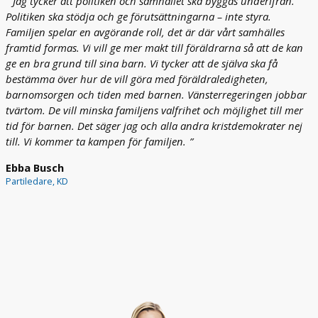
Jag tycker att politiken och samhället ska byggas underifrån.
e
l
Politiken ska stödja och ge förutsättningarna – inte styra.
n
d
Familjen spelar en avgörande roll, det är där vårt samhälles
a
r
framtid formas. Vi vill ge mer makt till föräldrarna så att de kan
r
e
ge en bra grund till sina barn. Vi tycker att de själva ska få
e
o
å
bestämma över hur de vill göra med föräldraledigheten,
m
r
s
barnomsorgen och tiden med barnen. Vänsterregeringen jobbar
e
o
tvärtom. De vill minska familjens valfrihet och möjlighet till mer
n
r
tid för barnen. Det säger jag och alla andra kristdemokrater nej
s
g
till. Vi kommer ta kampen för familjen.
e
e
t
n
Ebba Busch
t
?
Partiledare, KD
e
n
E
ö
f
k
t
n
e
i
r
n
e
g
n
a
p