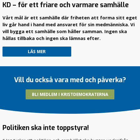
B
KD – för ett friare och varmare samhälle
e
a
K
k
Vårt mål är ett samhälle där friheten att forma sitt eget
a
g
liv går hand i hand med ansvaret för sin medmänniska. Vi
n
r
v
vill bygga ett samhälle som håller samman. Ingen ska
u
i
hållas tillbaka och ingen ska lämnas efter.
n
h
d
ö
LÄS MER
j
V
a
i
k
h
v
Vill du också vara med och påverka?
a
a
r
l
u
i
BLI MEDLEM I KRISTDEMOKRATERNA
n
t
d
e
e
t
r
e
d
n
Politiken ska inte toppstyra!
e
i
s
ä