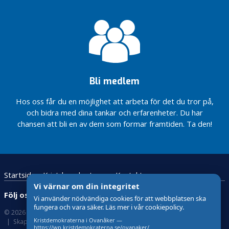
e
”
t
u
o
n
c
g
h
d
v
o
å
m
r
a
Bli medlem
a
r
b
.
Hos oss får du en möjlighet att arbeta för det du tror på,
r
D
och bidra med dina tankar och erfarenheter. Du har
i
e
chansen att bli en av dem som formar framtiden. Ta den!
s
t
t
h
e
a
r
r
,
m
Startsida
Kristdemokraterna
Kontakta oss
a
e
l
Vi värnar om din integritet
d
Följ oss:
l
d
Vi använder nödvändiga cookies för att webbplatsen ska
r
fungera och vara säker. Läs mer i vår cookiepolicy.
e
© 2026 Kristdemokraterna
Om Cookies
a
t
Kristdemokraterna i Ovanåker —
Skapad med
av wasabiweb
h
u
https://wp.kristdemokraterna.se/ovanaker/