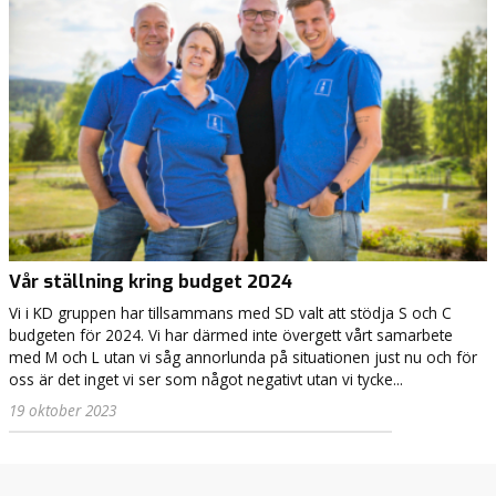
l
o
l
m
a
s
n
o
d
r
e
g
b
e
i
n
l
I
b
n
u
i
r
t
Vår ställning kring budget 2024
e
i
Vi i KD gruppen har tillsammans med SD valt att stödja S och C
a
n
budgeten för 2024. Vi har därmed inte övergett vårt samarbete
t
u
med M och L utan vi såg annorlunda på situationen just nu och för
i
n
oss är det inget vi ser som något negativt utan vi tycke...
v
g
ä
19 oktober 2023
d
r
o
e
m
n
d