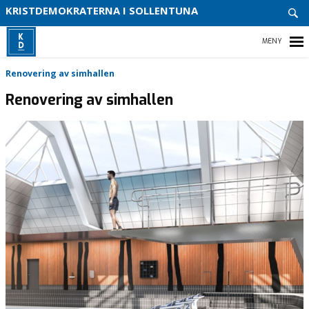
ENGA
KRISTDEMOKRATERNA I SOLLENTUNA
DIG
VITSI
VÅR
HEM
Renovering av simhallen
PARTI
Renovering av simhallen
VÅR
POLIT
ENGAGERA DIG
KALENDARIUM
MEDIA
VÅR PARTIAVDELNING
VÅR POLITIK