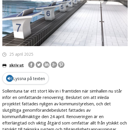
25 april 2025
skriv ut
🔊
Lyssna på texten
Sollentuna tar ett stort kliv in i framtiden när simhallen nu står
inför en omfattande renovering. Beslutet om att inleda
projektet fattades nyligen av kommunstyrelsen, och det
slutgiltiga genomförandebeslutet fattades av
kommunfullmäktige den 24 april. Renoveringen är en
efterlängtad och viktig åtgärd som omfattar allt från ytskikt och
tätskikt till tekniska system och tillgänglighetsanpassningar.