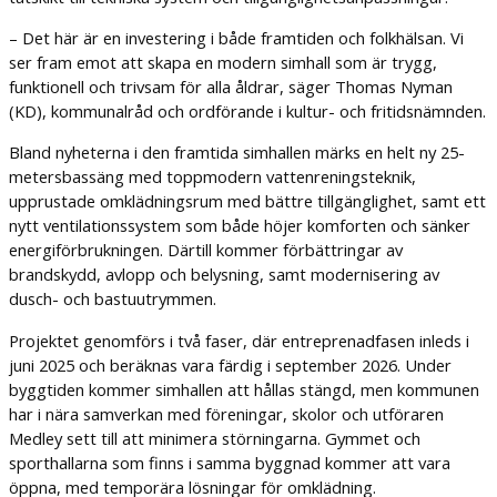
– Det här är en investering i både framtiden och folkhälsan. Vi
ser fram emot att skapa en modern simhall som är trygg,
funktionell och trivsam för alla åldrar, säger Thomas Nyman
(KD), kommunalråd och ordförande i kultur- och fritidsnämnden.
Bland nyheterna i den framtida simhallen märks en helt ny 25-
metersbassäng med toppmodern vattenreningsteknik,
upprustade omklädningsrum med bättre tillgänglighet, samt ett
nytt ventilationssystem som både höjer komforten och sänker
energiförbrukningen. Därtill kommer förbättringar av
brandskydd, avlopp och belysning, samt modernisering av
dusch- och bastuutrymmen.
Projektet genomförs i två faser, där entreprenadfasen inleds i
juni 2025 och beräknas vara färdig i september 2026. Under
byggtiden kommer simhallen att hållas stängd, men kommunen
har i nära samverkan med föreningar, skolor och utföraren
Medley sett till att minimera störningarna. Gymmet och
sporthallarna som finns i samma byggnad kommer att vara
öppna, med temporära lösningar för omklädning.