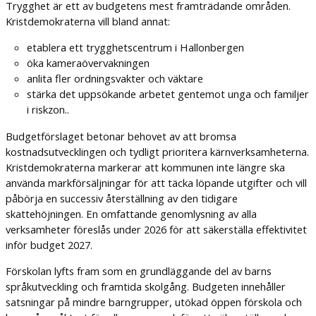
Trygghet är ett av budgetens mest framträdande områden.
Kristdemokraterna vill bland annat:
etablera ett trygghetscentrum i Hallonbergen
öka kameraövervakningen
anlita fler ordningsvakter och väktare
stärka det uppsökande arbetet gentemot unga och familjer
i riskzon..
Budgetförslaget betonar behovet av att bromsa
kostnadsutvecklingen och tydligt prioritera kärnverksamheterna.
Kristdemokraterna markerar att kommunen inte längre ska
använda markförsäljningar för att täcka löpande utgifter och vill
påbörja en successiv återställning av den tidigare
skattehöjningen. En omfattande genomlysning av alla
verksamheter föreslås under 2026 för att säkerställa effektivitet
inför budget 2027.
Förskolan lyfts fram som en grundläggande del av barns
språkutveckling och framtida skolgång. Budgeten innehåller
satsningar på mindre barngrupper, utökad öppen förskola och