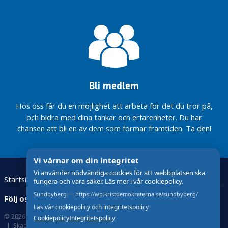
försörjningsstöd
– en viktig
åtgärd för att få
fler i arbete
Inför
språktester för
nyanställda
inom
Bli medlem
äldreomsorgen!
Kristdemokraternas
Hos oss får du en möjlighet att arbeta för det du tror på,
budget 2025
och bidra med dina tankar och erfarenheter. Du har
chansen att bli en av dem som formar framtiden. Ta den!
Vi värnar om din integritet
Vi använder nödvändiga cookies för att webbplatsen ska
Startsida
Bli medlem
fungera och vara säker. Läs mer i vår cookiepolicy.
Sundbyberg — https://wp.kristdemokraterna.se/sundbyberg/
Följ oss:
Läs vår cookiepolicy och integritetspolicy
© 2026 Kristdemokraterna
Om cookies
Cookiepolicy
Integritetspolicy
Skapad med
av wasabiweb