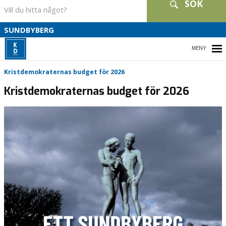
SÖK
S
SUNDBYBERG
B
HEM
Kristdemokraternas budget för 2026
Kristdemokraternas budget för 2026
VÅR POLITIK
VÅRA FÖRETRÄDARE
VALET 2026
KONTAKT