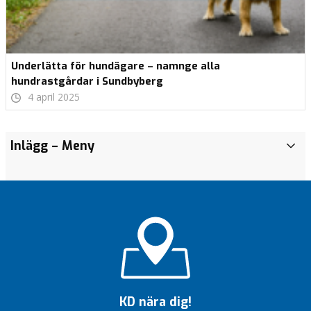
Underlätta för hundägare – namnge alla
hundrastgårdar i Sundbyberg
4 april 2025
Inlägg
– Meny
I
n
l
ä
g
g
Kristdemokraternas
budget för 2026
Bevara
tennisbanorna
KD nära dig!
i Tuleparken!