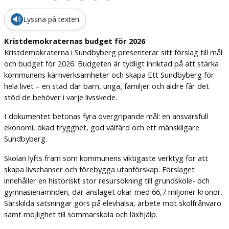
🔊
Lyssna på texten
Kristdemokraternas budget för 2026
Kristdemokraterna i Sundbyberg presenterar sitt förslag till mål
och budget för 2026. Budgeten är tydligt inriktad på att stärka
kommunens kärnverksamheter och skapa Ett Sundbyberg för
hela livet – en stad där barn, unga, familjer och äldre får det
stöd de behöver i varje livsskede.
I dokumentet betonas fyra övergripande mål: en ansvarsfull
ekonomi, ökad trygghet, god välfärd och ett mänskligare
Sundbyberg.
Skolan lyfts fram som kommunens viktigaste verktyg för att
skapa livschanser och förebygga utanförskap. Förslaget
innehåller en historiskt stor resursökning till grundskole- och
gymnasienämnden, där anslaget ökar med 66,7 miljoner kronor.
Särskilda satsningar görs på elevhälsa, arbete mot skolfrånvaro
samt möjlighet till sommarskola och läxhjälp.