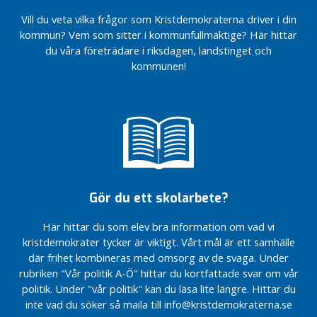
Fritidskortet
Vill du veta vilka frågor som Kristdemokraterna driver i din
ger en mer
kommun? Vem som sitter i kommunfullmäktige? Här hittar
meningsfull
du våra företrädare i riksdagen, landstinget och
fritid
kommunen!
Sundbyberg
måste bli
tryggare!
Kristdemokraterna
räddade tivolit!
Underlätta för
hundägare –
namnge alla
Gör du ett skolarbete?
hundrastgårdar
i Sundbyberg
Här hittar du som elev bra information om vad vi
Fler ska
kristdemokrater tycker är viktigt. Vårt mål är ett samhälle
våga bilda
där frihet kombineras med omsorg av de svaga. Under
familj i
rubriken "Vår politik A-Ö" hittar du kortfattade svar om vår
Sundbyberg
politik. Under "vår politik" kan du läsa lite längre. Hittar du
Aktivitetskrav
inte vad du söker så maila till info@kristdemokraterna.se
för att få