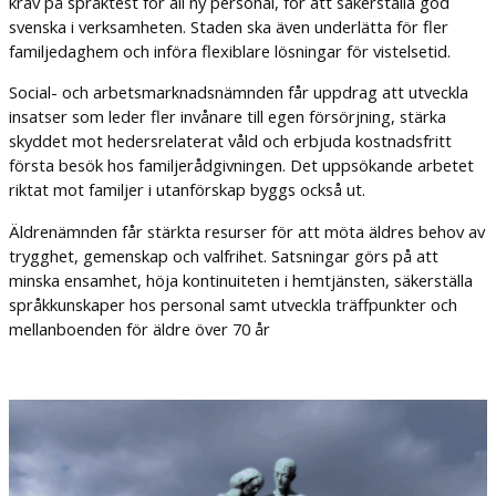
krav på språktest för all ny personal, för att säkerställa god
svenska i verksamheten. Staden ska även underlätta för fler
familjedaghem och införa flexiblare lösningar för vistelsetid.
Social- och arbetsmarknadsnämnden får uppdrag att utveckla
insatser som leder fler invånare till egen försörjning, stärka
skyddet mot hedersrelaterat våld och erbjuda kostnadsfritt
första besök hos familjerådgivningen. Det uppsökande arbetet
riktat mot familjer i utanförskap byggs också ut.
Äldrenämnden får stärkta resurser för att möta äldres behov av
trygghet, gemenskap och valfrihet. Satsningar görs på att
minska ensamhet, höja kontinuiteten i hemtjänsten, säkerställa
språkkunskaper hos personal samt utveckla träffpunkter och
mellanboenden för äldre över 70 år