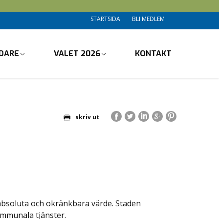
STARTSIDA
BLI MEDLEM
DARE
VALET 2026
KONTAKT
skriv ut
absoluta och okränkbara värde.
Staden
mmunala tjänster.