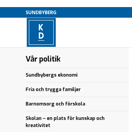
SUNDBYBERG
Större
Vår politik
–
valfrihet
med LOV i
M
Sundbyberg
Sundbybergs ekonomi
e
n
Fria och trygga familjer
y
Barnomsorg och förskola
Skolan – en plats för kunskap och
kreativitet