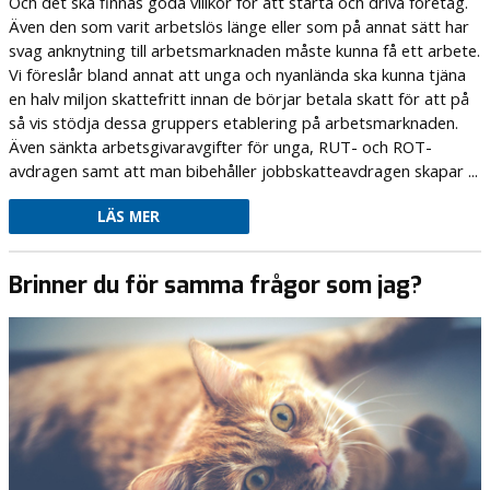
Och det ska finnas goda villkor för att starta och driva företag.
Även den som varit arbetslös länge eller som på annat sätt har
svag anknytning till arbetsmarknaden måste kunna få ett arbete.
Vi föreslår bland annat att unga och nyanlända ska kunna tjäna
en halv miljon skattefritt innan de börjar betala skatt för att på
så vis stödja dessa gruppers etablering på arbetsmarknaden.
Även sänkta arbetsgivaravgifter för unga, RUT- och ROT-
avdragen samt att man bibehåller jobbskatteavdragen skapar ...
LÄS MER
Brinner du för samma frågor som jag?