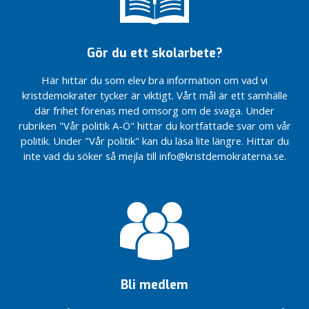
m
presskonferens
med anledning av
i
avsiktsförklaringen
l
Gör du ett skolarbete?
som skrevs under
j
av KSO och
e
Här hittar du som elev bra information om vad vi
företaget Blykalla
r
kristdemokrater tycker är viktigt. Vårt mål är ett samhälle
KD Svalöv deltog
där frihet förenas med omsorg om de svaga. Under
I
i
rubriken "Vår politik A-Ö" hittar du kortfattade svar om vår
inspirationsdagen
K
ett år före valet
politik. Under "Vår politik" kan du läsa lite längre. Hittar du
o
inte vad du söker så mejla till info@kristdemokraterna.se.
m
Två KD-
m
riksdagsledamöter
besökte Svalöv
u
n
Den 12 augusti
e
besöker två KD-
n
riksdagsledamöter
Svalöv
I
Röstånga
R
marknad
Bli medlem
e
2025
g