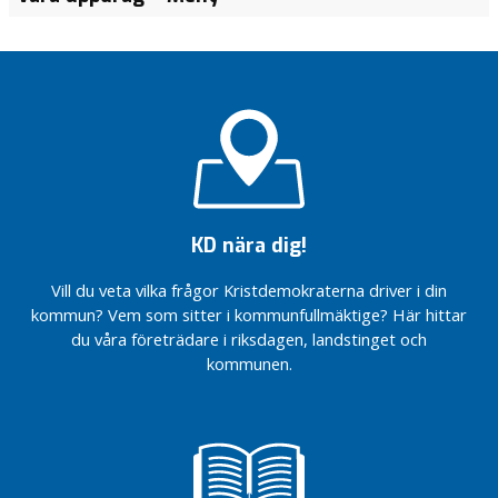
o
m
m
u
n
f
u
l
l
m
KD nära dig!
ä
k
Vill du veta vilka frågor Kristdemokraterna driver i din
t
kommun? Vem som sitter i kommunfullmäktige? Här hittar
i
du våra företrädare i riksdagen, landstinget och
g
kommunen.
e
K
o
m