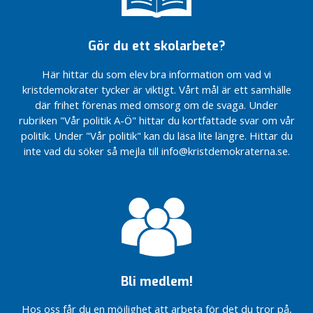
m
u
n
Gör du ett skolarbete?
s
t
Här hittar du som elev bra information om vad vi
y
kristdemokrater tycker är viktigt. Vårt mål är ett samhälle
r
där frihet förenas med omsorg om de svaga. Under
e
rubriken "Vår politik A-Ö" hittar du kortfattade svar om vår
l
politik. Under "Vår politik" kan du läsa lite längre. Hittar du
s
inte vad du söker så mejla till info@kristdemokraterna.se.
e
K
o
m
m
u
n
s
Bli medlem!
t
y
Hos oss får du en möjlighet att arbeta för det du tror på,