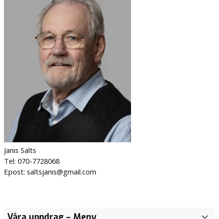
Janis Salts
Tel: 070-7728068
Epost: saltsjanis@gmail.com
Våra uppdrag
– Meny
K