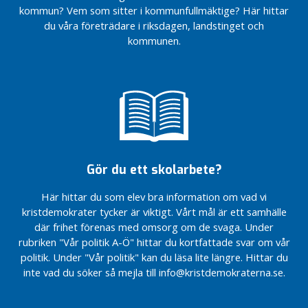
o
kommun? Vem som sitter i kommunfullmäktige? Här hittar
r
du våra företrädare i riksdagen, landstinget och
d
kommunen.
F
a
m
i
l
j
e
p
Gör du ett skolarbete?
o
Här hittar du som elev bra information om vad vi
l
kristdemokrater tycker är viktigt. Vårt mål är ett samhälle
i
där frihet förenas med omsorg om de svaga. Under
t
rubriken "Vår politik A-Ö" hittar du kortfattade svar om vår
i
politik. Under "Vår politik" kan du läsa lite längre. Hittar du
k
inte vad du söker så mejla till info@kristdemokraterna.se.
F
u