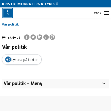
S
KRISTDEMOKRATERNA TYRESÖ
HEM
Vår politik
skriv ut
Vår politik
FÖR SKOLARBETE
VÅR POLITIK
🔊
Lyssna på texten
VÅRA UPPDRAG
STYRELSE PARTIAVDELNING
Vår politik
– Meny
H
e
l
a
p
r