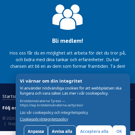
n
k
t
i
o
n
Bli medlem!
s
n
Hos oss får du en möjlighet att arbeta för det du tror på,
e
och bidra med dina tankar och erfarenheter. Du har
d
chansen att bli en av dem som formar framtiden. Ta den!
s
a
Vi värnar om din integritet
t
Vi använder nödvändiga cookies för att webbplatsen ska
t
fungera och vara säker. Läs mer i vår cookiepolicy.
a
Startsidan
Kontakta oss
GDPR
Kristdemokraterna Tyresö —
https://wp.kristdemokraterna.se/tyreso/
F
Följ oss:
Läs vår cookiepolicy och integritetspolicy
ö
© 2026 Kristdemokraterna
Om Cookies
Cookiepolicy
Integritetspolicy
r
Skapad med
av wasabiweb
s
Anpassa
Avvisa alla
Acceptera alla
OK
k