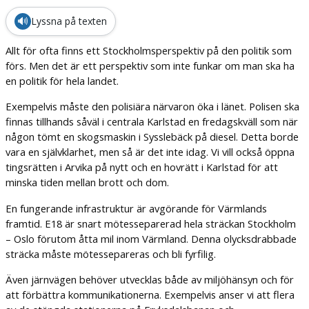
🔊
Lyssna på texten
Allt för ofta finns ett Stockholmsperspektiv på den politik som
förs. Men det är ett perspektiv som inte funkar om man ska ha
en politik för hela landet.
Exempelvis måste den polisiära närvaron öka i länet. Polisen ska
finnas tillhands såväl i centrala Karlstad en fredagskväll som när
någon tömt en skogsmaskin i Sysslebäck på diesel. Detta borde
vara en självklarhet, men så är det inte idag. Vi vill också öppna
tingsrätten i Arvika på nytt och en hovrätt i Karlstad för att
minska tiden mellan brott och dom.
En fungerande infrastruktur är avgörande för Värmlands
framtid. E18 är snart mötesseparerad hela sträckan Stockholm
– Oslo förutom åtta mil inom Värmland. Denna olycksdrabbade
sträcka måste mötessepareras och bli fyrfilig.
Även järnvägen behöver utvecklas både av miljöhänsyn och för
att förbättra kommunikationerna. Exempelvis anser vi att flera