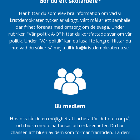
Gör du ett skolarbete?
barn
det saknas
-
Slutreplik
och
fortfarande
gällande
A
Här hittar du som elev bra information om vad vi
familjer
ledarskap!
psykiatrin –
r
kristdemokrater tycker är viktigt. Vårt mål är ett samhälle
det saknas
Vi kräver
n
där frihet förenas med omsorg om de svaga. Under
fortfarande
granskning
e
rubriken "Vår politik A-Ö" hittar du kortfattade svar om vår
ledarskap!
av
politik. Under "Vår politik" kan du läsa lite längre. Hittar du
psykiatrin
Staten
Förslag
inte vad du söker så mejla till info@kristdemokraterna.se.
– nu!!
ska stödja
från VBA –
familjerna
korta
Förstatliga
– inte
vårdköerna
svensk
styra
till
sjukvård!
dem!
operation!!
Styret
Därför ska
Debattartikel
svek
skogsägare
från riks –
psykiatrin
rösta på
magstarkt av
i
KD!
Demirok att
Värmland!!
Bli medlem
peka finger
Partifullmäktige
100 mnkr
åt oss
2025
Hos oss får du en möjlighet att arbeta för det du tror på,
mer till
Vi står
sjukvården
och bidra med dina tankar och erfarenheter. Du har
Vår värmländske
med de
med
riksdagsledamot har fått
chansen att bli en av dem som formar framtiden. Ta den!
drabbade
Värmlands
nytt uppdrag i