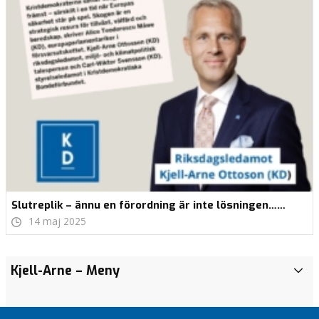
Slutreplik – ännu en förordning är inte lösningen……
14 maj 2025
Redo att
Redo att
Debattartikel från
Vår värmländske
Inför
Förstärkning
Politiskt
Kjell-Arne
– Meny
-
kapa
kapa
riksdagsman Kjell-
riksdagsledamot har fått
kvällsöppna
av första
transparensmeddelande
vårdköerna
vårdköerna
Arne Ottosson,
nytt uppdrag i
vårdcentraler!
linjens
E
europaparlamentariker
egendomsskyddskommittén!
kvinnovård!!
U
Hela
Hela
Förstärkning