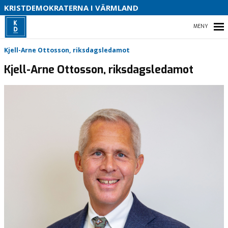
S
KRISTDEMOKRATERNA I VÄRMLAND
B
HEM
Kjell-Arne Ottosson, riksdagsledamot
O
Kjell-Arne Ottosson, riksdagsledamot
K
VÅR POLITIK
FÖRETRÄDARE
OM KRISTDEMOKRATERNA
PARTIAVDELNINGAR