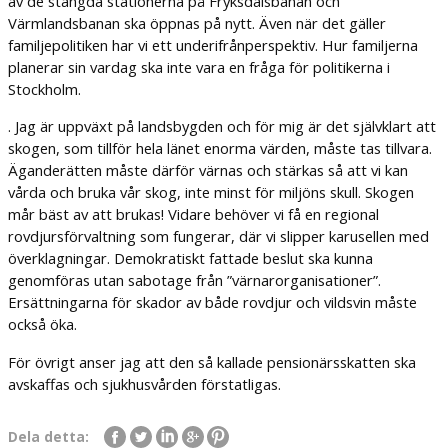
av de stängda stationerna på Fryksdalsbanan och
Värmlandsbanan ska öppnas på nytt. Även när det gäller
familjepolitiken har vi ett underifrånperspektiv. Hur familjerna
planerar sin vardag ska inte vara en fråga för politikerna i
Stockholm.
. Jag är uppväxt på landsbygden och för mig är det självklart att
skogen, som tillför hela länet enorma värden, måste tas tillvara.
Äganderätten måste därför värnas och stärkas så att vi kan
vårda och bruka vår skog, inte minst för miljöns skull. Skogen
mår bäst av att brukas! Vidare behöver vi få en regional
rovdjursförvaltning som fungerar, där vi slipper karusellen med
överklagningar. Demokratiskt fattade beslut ska kunna
genomföras utan sabotage från ”värnarorganisationer”.
Ersättningarna för skador av både rovdjur och vildsvin måste
också öka.
För övrigt anser jag att den så kallade pensionärsskatten ska
avskaffas och sjukhusvården förstatligas.
Dela detta: