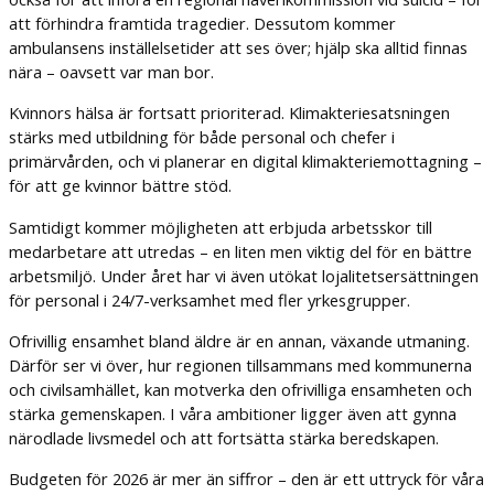
att förhindra framtida tragedier. Dessutom kommer
ambulansens inställelsetider att ses över; hjälp ska alltid finnas
nära – oavsett var man bor.
Kvinnors hälsa är fortsatt prioriterad. Klimakteriesatsningen
stärks med utbildning för både personal och chefer i
primärvården, och vi planerar en digital klimakteriemottagning –
för att ge kvinnor bättre stöd.
Samtidigt kommer möjligheten att erbjuda arbetsskor till
medarbetare att utredas – en liten men viktig del för en bättre
arbetsmiljö. Under året har vi även utökat lojalitetsersättningen
för personal i 24/7-verksamhet med fler yrkesgrupper.
Ofrivillig ensamhet bland äldre är en annan, växande utmaning.
Därför ser vi över, hur regionen tillsammans med kommunerna
och civilsamhället, kan motverka den ofrivilliga ensamheten och
stärka gemenskapen. I våra ambitioner ligger även att gynna
närodlade livsmedel och att fortsätta stärka beredskapen.
Budgeten för 2026 är mer än siffror – den är ett uttryck för våra