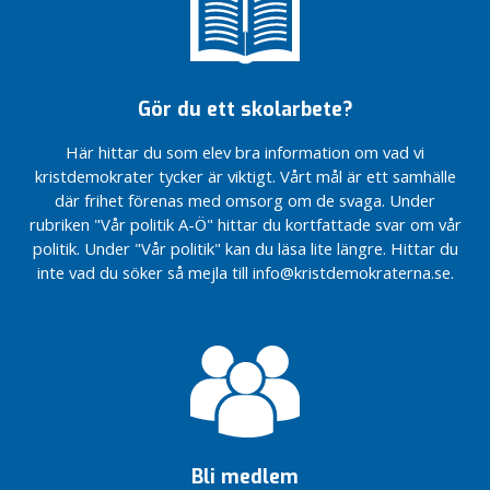
Kristdemokraterna
Kristdemokraterna
r
ekonomisk
tar steg mot en
tar steg mot en
plan 2023-
mer jämlik svensk
mer jämlik svensk
N
2024
sjukvård
sjukvård
y
Samverkan
Vi värnar
Vi värnar
Gör du ett skolarbete?
h
Gävleborg
skogsägarna,
skogsägarna,
e
för klimatet,
för klimatet,
Här hittar du som elev bra information om vad vi
t
jobben och
jobben och
kristdemokrater tycker är viktigt. Vårt mål är ett samhälle
e
landsbygden
landsbygden
där frihet förenas med omsorg om de svaga. Under
r
Kraftfull
Kraftfull
rubriken "Vår politik A-Ö" hittar du kortfattade svar om vår
satsning
satsning
Ö
politik. Under "Vår politik" kan du läsa lite längre. Hittar du
stärker
stärker
v
inte vad du söker så mejla till info@kristdemokraterna.se.
skyddet för
skyddet för
r
våldsutsatta
våldsutsatta
i
kvinnor
kvinnor
g
Så säkrar
Så säkrar
t
vi
vi
personalen
personalen
i vården
i vården
Kristdemokraterna
Kristdemokraterna
Bli medlem
stärker
stärker