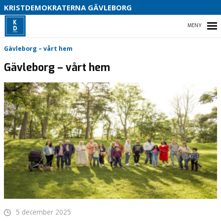
S
KRISTDEMOKRATERNA GÄVLEBORG
B
HEM
Gävleborg – vårt hem
Gävleborg – vårt hem
VAL 2026
VÅR POLITIK I REGIONEN
VÅRT PARTIDISTRIKT – GÄVLEBORG
5 december 2025