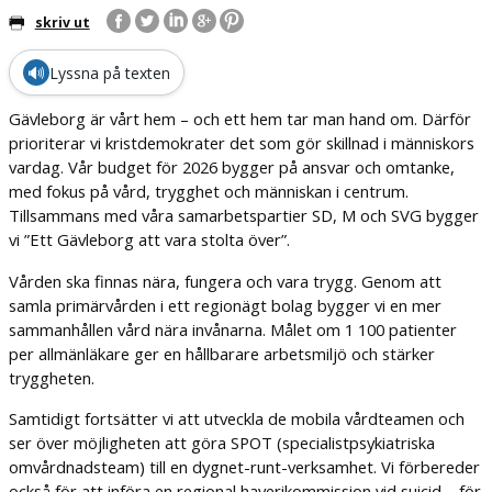
skriv ut
🔊
Lyssna på texten
Gävleborg är vårt hem – och ett hem tar man hand om. Därför
prioriterar vi kristdemokrater det som gör skillnad i människors
vardag. Vår budget för 2026 bygger på ansvar och omtanke,
med fokus på vård, trygghet och människan i centrum.
Tillsammans med våra samarbetspartier SD, M och SVG bygger
vi ”Ett Gävleborg att vara stolta över”.
Vården ska finnas nära, fungera och vara trygg. Genom att
samla primärvården i ett regionägt bolag bygger vi en mer
sammanhållen vård nära invånarna. Målet om 1 100 patienter
per allmänläkare ger en hållbarare arbetsmiljö och stärker
tryggheten.
Samtidigt fortsätter vi att utveckla de mobila vårdteamen och
ser över möjligheten att göra SPOT (specialistpsykiatriska
omvårdnadsteam) till en dygnet-runt-verksamhet. Vi förbereder
också för att införa en regional haverikommission vid suicid – för