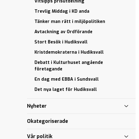
komma
Vitsipps prisutdelning
sina verksamheter
från
Stort
inför
Trevlig Middag i KD anda
Besök i
barnkonventionens
Hudiksvall
Tänker man rätt i miljöpolitiken
ikraftträdande
som lag den 1
Detta
Avtackning av Ordförande
januari 2020?
vill vi i
Stort Besök i Hudiksvall
vår
Vätgas
kommun
Kristdemokraterna i Hudiksvall
framtidens
drivmedel
Kristdemokraterna
Debatt i Kulturhuset angående
i Hudiksvall
företagande
Debatt i
En dag med EBBA i Sundsvall
Kulturhuset
Det nya laget för Hudiksvall
angående
företagande
Nyheter
Det nya
laget för
Hudiksvall
Okategoriserade
Manifestation
Vår politik
för Ukrainas