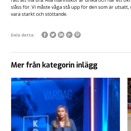
rätt att må bra. Alla människor är unika och har ett o
slåss för. Vi måste våga stå upp för den som är utsatt
vara starkt och stöttande.
Dela detta:
Mer från kategorin inlägg