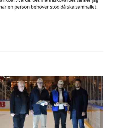
kränkbart värde, det människovärdet tänker jag
, när en person behöver stöd då ska samhället