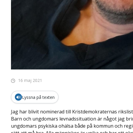
16 maj 2021
🔊
Lyssna på texten
Jag har blivit nominerad till Kristdemokraternas rikslista
Barn och ungdomars levnadssituation är något jag brinn
ungdomars psykiska ohälsa både på kommun och region