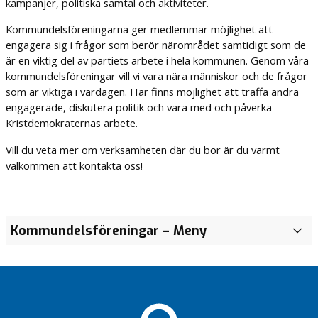
kampanjer, politiska samtal och aktiviteter.
Kommundelsföreningarna ger medlemmar möjlighet att
engagera sig i frågor som berör närområdet samtidigt som de
är en viktig del av partiets arbete i hela kommunen. Genom våra
kommundelsföreningar vill vi vara nära människor och de frågor
som är viktiga i vardagen. Här finns möjlighet att träffa andra
engagerade, diskutera politik och vara med och påverka
Kristdemokraternas arbete.
Vill du veta mer om verksamheten där du bor är du varmt
välkommen att kontakta oss!
Kommundelsföreningar
– Meny
J
ö
n
k
ö
p