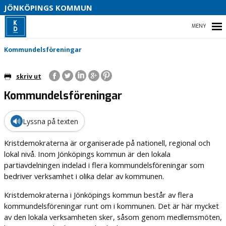
JÖNKÖPINGS KOMMUN

HEM
Kommundelsföreningar
skriv ut
Kommundelsföreningar
BLI MEDLEM
VAL 2026
🔊
Lyssna på texten
VÅRT PARTI
Kristdemokraterna är organiserade på nationell, regional och
lokal nivå. Inom Jönköpings kommun är den lokala
KOMMUNPOLITIK
partiavdelningen indelad i flera kommundelsföreningar som
bedriver verksamhet i olika delar av kommunen.
Kristdemokraterna i Jönköpings kommun består av flera
kommundelsföreningar runt om i kommunen. Det är här mycket
av den lokala verksamheten sker, såsom genom medlemsmöten,