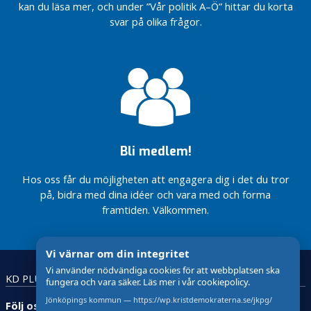
kan du läsa mer, och under ”Vår politik A–Ö” hittar du korta
m
svar på olika frågor.
m
u
n
d
e
l
s
f
ö
Bli medlem!
r
Hos oss får du möjligheten att engagera dig i det du tror
e
på, bidra med dina idéer och vara med och forma
n
framtiden. Välkommen.
i
n
g
Vi värnar om din integritet
T
Vi använder nödvändiga cookies för att webbplatsen ska
KD PLUS
Lättläst
Teckenspråk
fungera och vara säker. Läs mer i vår cookiepolicy.
e
n
Jönköpings kommun — https://wp.kristdemokraterna.se/jkpg/
Följ oss: