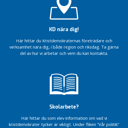
i
n
g
s
C
KD nära dig!
i
t
Här hittar du Kristdemokraternas företrädare och
y
verksamhet nära dig, i både region och riksdag. Ta gärna
del av hur vi arbetar och vem du kan kontakta.
H
u
s
k
v
a
r
n
Skolarbete?
a
s
Här hittar du som elev information om vad vi
K
kristdemokrater tycker är viktigt. Under fliken ”Vår politik”
o