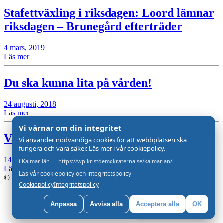
Stafettväxling i riksdagen: Loord lämnar
riksdagen – Brunegård efterträder
4 mars, 2019
Läs mer
Du ska kunna lita på vården!
24 augusti, 2018
Läs mer
Vi värnar om din integritet
Varför röstar du på KD?
Vi använder nödvändiga cookies för att webbplatsen ska
fungera och vara säker. Läs mer i vår cookiepolicy.
14 juni, 2018
i Kalmar län — https://wp.kristdemokraterna.se/kalmarlan/
Läs mer
Läs vår cookiepolicy och integritetspolicy
© 2026 Kristdemokraterna - All rights reserved
Cookiepolicy
Integritetspolicy
Anpassa
Avvisa alla
Acceptera alla
OK
Lyssna på startsidan