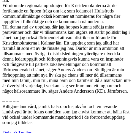
län.
Förutom de regionala uppdragen för Kristdemokraterna är det
fortfarande en öppen fråga om jag som ledamot i Hultsfreds
kommunfullmäktige också kommer att nomineras för några fler
uppgifter i fullmäktige och de kommunala nämnderna.
Till denna rad av uppdrag där jag hoppas kunna stödja mina
partivänner och där vi tillsammans kan utgöra ett starkt politiskt lag i
länet har jag också förtroendet att vara distriktsordförande för
Kristdemokraterna i Kalmar län. Ett uppdrag som jag alltid har
framhållit som ett av de finaste jag har. Därför är min ambition att
tillsammans med övriga i distriktsledningen ytterligare utveckla
denna ledaruppgift och förhoppningsvis kunna vara en inspiratör
och rådgivare till partiets lokalavdelningar och kommunalt
förtroendevalda i länet, säger Anders Andersson. Slutligen är min
förhoppning att mitt nya liv ska ge chans till mer tid tillsammans
med min familj, min fru, mina barn och barnbarn då almanackan inte
är överfylld varje dag i veckan. Jag ser fram mot ett lugnare och
något hälsosammare liv, säger Anders Andersson (KD), Järnforsen.
– – – – –
Billigare tandvård, jämlik hälso- och sjukvård och en levande
landsbygd är tre fokus områden som jag envist kommer att hålla fast
vid också under kommande mandatperiod i de förtroendeuppdrag
som jag tilldelas.
Dela på Twitter