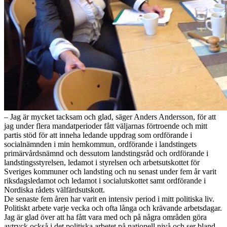
– Jag är mycket tacksam och glad, säger Anders Andersson, för att
jag under flera mandatperioder fått väljarnas förtroende och mitt
partis stöd för att inneha ledande uppdrag som ordförande i
socialnämnden i min hemkommun, ordförande i landstingets
primärvårdsnämnd och dessutom landstingsråd och ordförande i
landstingsstyrelsen, ledamot i styrelsen och arbetsutskottet för
Sveriges kommuner och landsting och nu senast under fem år varit
riksdagsledamot och ledamot i socialutskottet samt ordförande i
Nordiska rådets välfärdsutskott.
De senaste fem åren har varit en intensiv period i mitt politiska liv.
Politiskt arbete varje vecka och ofta långa och krävande arbetsdagar.
Jag är glad över att ha fått vara med och på några områden göra
avtryck också i det politiska arbetet på nationell nivå och ser bland