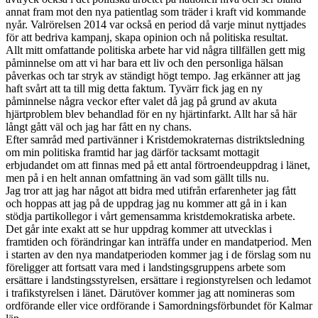
annat fram mot den nya patientlag som träder i kraft vid kommande
nyår. Valrörelsen 2014 var också en period då varje minut nyttjades
för att bedriva kampanj, skapa opinion och nå politiska resultat.
Allt mitt omfattande politiska arbete har vid några tillfällen gett mig
påminnelse om att vi har bara ett liv och den personliga hälsan
påverkas och tar stryk av ständigt högt tempo. Jag erkänner att jag
haft svårt att ta till mig detta faktum. Tyvärr fick jag en ny
påminnelse några veckor efter valet då jag på grund av akuta
hjärtproblem blev behandlad för en ny hjärtinfarkt. Allt har så här
långt gått väl och jag har fått en ny chans.
Efter samråd med partivänner i Kristdemokraternas distriktsledning
om min politiska framtid har jag därför tacksamt mottagit
erbjudandet om att finnas med på ett antal förtroendeuppdrag i länet,
men på i en helt annan omfattning än vad som gällt tills nu.
Jag tror att jag har något att bidra med utifrån erfarenheter jag fått
och hoppas att jag på de uppdrag jag nu kommer att gå in i kan
stödja partikollegor i vårt gemensamma kristdemokratiska arbete.
Det går inte exakt att se hur uppdrag kommer att utvecklas i
framtiden och förändringar kan inträffa under en mandatperiod. Men
i starten av den nya mandatperioden kommer jag i de förslag som nu
föreligger att fortsatt vara med i landstingsgruppens arbete som
ersättare i landstingsstyrelsen, ersättare i regionstyrelsen och ledamot
i trafikstyrelsen i länet. Därutöver kommer jag att nomineras som
ordförande eller vice ordförande i Samordningsförbundet för Kalmar