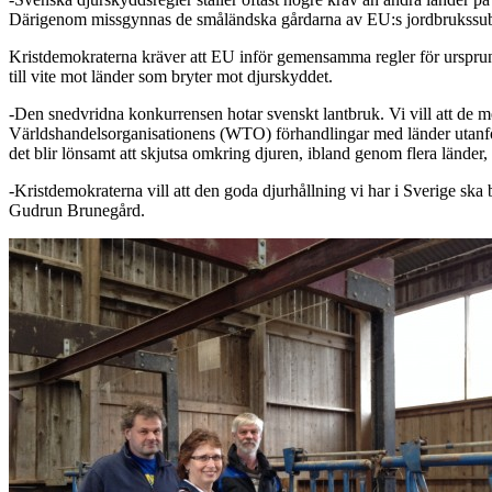
Därigenom missgynnas de småländska gårdarna av EU:s jordbrukssubven
Kristdemokraterna kräver att EU inför gemensamma regler för ursprun
till vite mot länder som bryter mot djurskyddet.
-Den snedvridna konkurrensen hotar svenskt lantbruk. Vi vill att de m
Världshandelsorganisationens (WTO) förhandlingar med länder utanför 
det blir lönsamt att skjutsa omkring djuren, ibland genom flera länder, 
-Kristdemokraterna vill att den goda djurhållning vi har i Sverige ska 
Gudrun Brunegård.