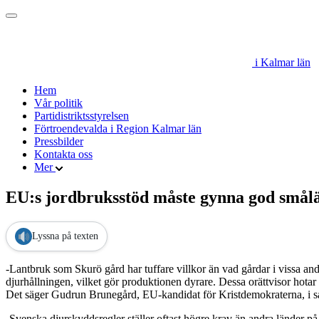
i Kalmar län
Hem
Vår politik
Partidistriktsstyrelsen
Förtroendevalda i Region Kalmar län
Pressbilder
Kontakta oss
Mer
EU:s jordbruksstöd måste gynna god smålä
Lyssna på texten
-Lantbruk som Skurö gård har tuffare villkor än vad gårdar i vissa andr
djurhållningen, vilket gör produktionen dyrare. Dessa orättvisor hota
Det säger Gudrun Brunegård, EU-kandidat för Kristdemokraterna, i s
-Svenska djurskyddsregler ställer oftast högre krav än andra länder på d