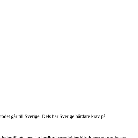
tödet går till Sverige. Dels har Sverige hårdare krav på
 leder till att svenska jordbruksprodukter blir dyrare att producera.