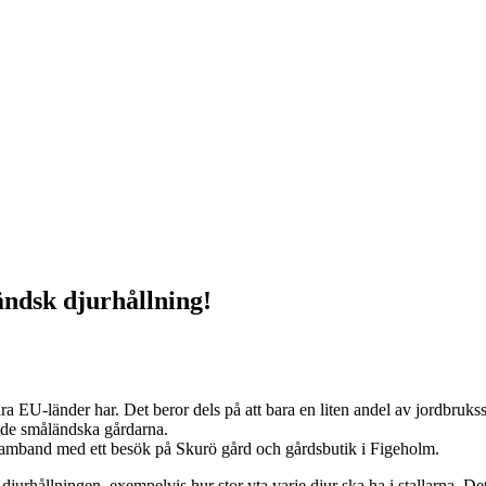
ndsk djurhållning!
a EU-länder har. Det beror dels på att bara en liten andel av jordbrukss
r de småländska gårdarna.
amband med ett besök på Skurö gård och gårdsbutik i Figeholm.
jurhållningen, exempelvis hur stor yta varje djur ska ha i stallarna. Det