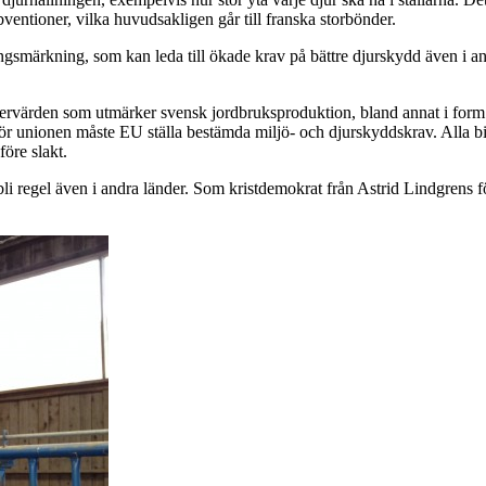
tioner, vilka huvudsakligen går till franska storbönder.
gsmärkning, som kan leda till ökade krav på bättre djurskydd även i 
ervärden som utmärker svensk jordbruksproduktion, bland annat i form av
unionen måste EU ställa bestämda miljö- och djurskyddskrav. Alla bidra
före slakt.
bli regel även i andra länder. Som kristdemokrat från Astrid Lindgrens föd