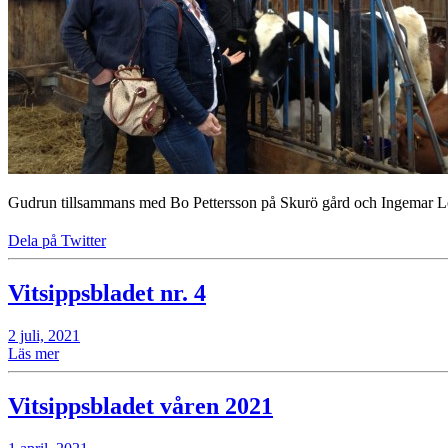
Gudrun tillsammans med Bo Pettersson på Skurö gård och Ingemar L
Dela på Twitter
Vitsippsbladet nr. 4
2 juli, 2021
Läs mer
Vitsippsbladet våren 2021