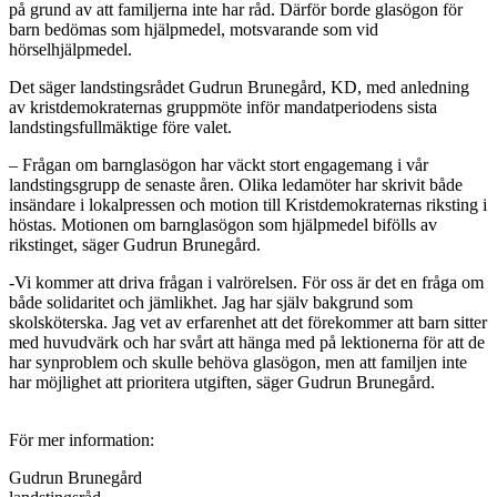
på grund av att familjerna inte har råd. Därför borde glasögon för
barn bedömas som hjälpmedel, motsvarande som vid
hörselhjälpmedel.
Det säger landstingsrådet Gudrun Brunegård, KD, med anledning
av kristdemokraternas gruppmöte inför mandatperiodens sista
landstingsfullmäktige före valet.
– Frågan om barnglasögon har väckt stort engagemang i vår
landstingsgrupp de senaste åren. Olika ledamöter har skrivit både
insändare i lokalpressen och motion till Kristdemokraternas riksting i
höstas. Motionen om barnglasögon som hjälpmedel bifölls av
rikstinget, säger Gudrun Brunegård.
-Vi kommer att driva frågan i valrörelsen. För oss är det en fråga om
både solidaritet och jämlikhet. Jag har själv bakgrund som
skolsköterska. Jag vet av erfarenhet att det förekommer att barn sitter
med huvudvärk och har svårt att hänga med på lektionerna för att de
har synproblem och skulle behöva glasögon, men att familjen inte
har möjlighet att prioritera utgiften, säger Gudrun Brunegård.
För mer information:
Gudrun Brunegård