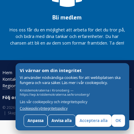
Bli medlem
Hos oss får du en möjlighet att arbeta för det du tror på,
och bidra med dina tankar och erfarenheter. Du har
chansen att bli en av dem som formar framtiden. Ta den!
Vi värnar om din integritet
Hem
Valmanifest regionen 2026
Distriktsstyrelsen
Vi använder nödvändiga cookies för att webbplatsen ska
Kontakta oss
Val 2026
Riksdagslistan 2026
fungera och vara säker. Läs mer i vår cookiepolicy.
Regionlistan 2026
Bli medlem
Kristdemokraterna i Kronoberg —
https://wp.kristdemokraterna.se/kronoberg/
Följ oss:
Läs vår cookiepolicy och integritetspolicy
© 2026 Kristdemokraterna
Om Cookies
Cookiepolicy
Integritetspolicy
Skapad med
av wasabiweb
Anpassa
Avvisa alla
Acceptera alla
OK