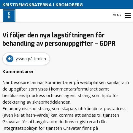
KRISTDEMOKRATERNA I KRONOBERG
B
HEM
Vi följer den nya lagstiftningen för
behandling av personuppgifter – GDPR
NYHETER
🔊
Lyssna på texten
KRISTDEMOKRATERNA I KRONOBERG
Kommentarer
När besökare lämnar kommentarer på webbplatsen samlar vi in
VALMANIFEST REGIONEN 2026
de uppgifter som visas i kommentarsformuläret samt
besökarens ip-adress och user agent-sträng som hjälp för
VAL 2026
detektering av skräpmeddelanden.
En anonymiserad sträng som skapats utifrån din e-postadress
(även kallat hash-värde) kan komma att sändas till tjänsten
Gravatar för att avgöra om du finns registrerad där.
Integritetspolicyn för tjänsten Gravatar finns på