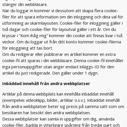
stänger din webbläsare.
När du loggar in kommer vi dessutom att skapa flera cookie-
filer för att spara information om din inloggning och dina val för
utformning av skärmlayouten. Cookie-filer för inloggning gäller i
två dagar och cookie-filer för layoutval gäller i ett år. Om du
kryssar i ”Kom ihåg mig” kommer din cookie att finnas kvar i två
veckor. Om du loggar ut från ditt konto kommer cookie-filerna
för inloggning att tas bort.
Om du redigerar eller publicerar en artikel kommer en extra
cookie-fil att sparas i din webbläsare. Denna cookie-fil innehåller
inga personuppgifter utan anger endast inläggs-ID för den
artikel du just redigerade. Den gäller under 1 dygn.
Inbäddad innehåll från andra webbplatser
Artiklar på denna webbplats kan innehålla inbäddat innehåll
(exempelvis videoklipp, bilder, artiklar o.s.v.). Inbäddat innehåll
från andra webbplatser beter sig precis på samma sätt som om
besökaren har besökt den andra webbplatsen.
Dessa webbplatser kan samla in uppgifter om dig, använda
cookie-filer, bädda in ytterligare spårning från tredje part och