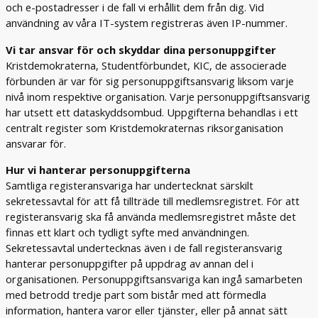
och e-postadresser i de fall vi erhållit dem från dig. Vid
användning av våra IT-system registreras även IP-nummer.
Vi tar ansvar för och skyddar dina personuppgifter
Kristdemokraterna, Studentförbundet, KIC, de associerade
förbunden är var för sig personuppgiftsansvarig liksom varje
nivå inom respektive organisation. Varje personuppgiftsansvarig
har utsett ett dataskyddsombud. Uppgifterna behandlas i ett
centralt register som Kristdemokraternas riksorganisation
ansvarar för.
Hur vi hanterar personuppgifterna
Samtliga registeransvariga har undertecknat särskilt
sekretessavtal för att få tillträde till medlemsregistret. För att
registeransvarig ska få använda medlemsregistret måste det
finnas ett klart och tydligt syfte med användningen.
Sekretessavtal undertecknas även i de fall registeransvarig
hanterar personuppgifter på uppdrag av annan del i
organisationen. Personuppgiftsansvariga kan ingå samarbeten
med betrodd tredje part som bistår med att förmedla
information, hantera varor eller tjänster, eller på annat sätt