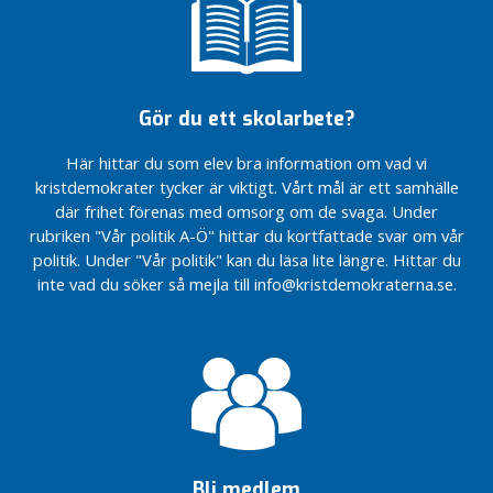
r
g
s
p
a
Gör du ett skolarbete?
r
t
Här hittar du som elev bra information om vad vi
i
kristdemokrater tycker är viktigt. Vårt mål är ett samhälle
a
där frihet förenas med omsorg om de svaga. Under
v
rubriken "Vår politik A-Ö" hittar du kortfattade svar om vår
d
politik. Under "Vår politik" kan du läsa lite längre. Hittar du
e
inte vad du söker så mejla till info@kristdemokraterna.se.
l
n
i
n
g
a
r
D
Bli medlem