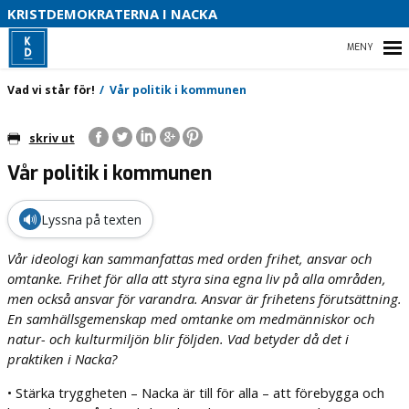
S
KRISTDEMOKRATERNA I NACKA
B
HEM
Vad vi står för!
Vår politik i kommunen
O
skriv ut
Vår politik i kommunen
DETTA VILL VI I NACKA
OM KRISTDEMOKRATERNA
🔊
Lyssna på texten
VÅRA FÖRETRÄDARE
Vår ideologi kan sammanfattas med orden frihet, ansvar och
omtanke. Frihet för alla att styra sina egna liv på alla områden,
men också ansvar för varandra. Ansvar är frihetens förutsättning.
En samhällsgemenskap med omtanke om medmänniskor och
natur- och kulturmiljön blir följden. Vad betyder då det i
praktiken i Nacka?
• Stärka tryggheten – Nacka är till för alla – att förebygga och