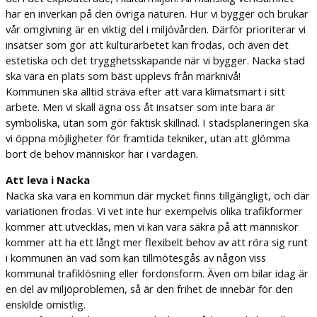
har en inverkan på den övriga naturen. Hur vi bygger och brukar
vår omgivning är en viktig del i miljövården. Därför prioriterar vi
insatser som gör att kulturarbetet kan frodas, och även det
estetiska och det trygghetsskapande när vi bygger. Nacka stad
ska vara en plats som bäst upplevs från marknivå!
Kommunen ska alltid sträva efter att vara klimatsmart i sitt
arbete. Men vi skall ägna oss åt insatser som inte bara är
symboliska, utan som gör faktisk skillnad. I stadsplaneringen ska
vi öppna möjligheter för framtida tekniker, utan att glömma
bort de behov människor har i vardagen.
Att leva i Nacka
Nacka ska vara en kommun där mycket finns tillgängligt, och där
variationen frodas. Vi vet inte hur exempelvis olika trafikformer
kommer att utvecklas, men vi kan vara säkra på att människor
kommer att ha ett långt mer flexibelt behov av att röra sig runt
i kommunen än vad som kan tillmötesgås av någon viss
kommunal trafiklösning eller fordonsform. Även om bilar idag är
en del av miljöproblemen, så är den frihet de innebär för den
enskilde omistlig.