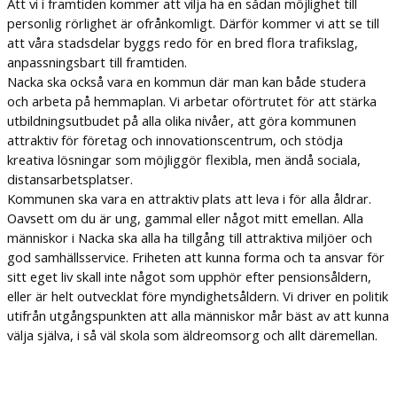
Att vi i framtiden kommer att vilja ha en sådan möjlighet till
personlig rörlighet är ofrånkomligt. Därför kommer vi att se till
att våra stadsdelar byggs redo för en bred flora trafikslag,
anpassningsbart till framtiden.
Nacka ska också vara en kommun där man kan både studera
och arbeta på hemmaplan. Vi arbetar oförtrutet för att stärka
utbildningsutbudet på alla olika nivåer, att göra kommunen
attraktiv för företag och innovationscentrum, och stödja
kreativa lösningar som möjliggör flexibla, men ändå sociala,
distansarbetsplatser.
Kommunen ska vara en attraktiv plats att leva i för alla åldrar.
Oavsett om du är ung, gammal eller något mitt emellan. Alla
människor i Nacka ska alla ha tillgång till attraktiva miljöer och
god samhällsservice. Friheten att kunna forma och ta ansvar för
sitt eget liv skall inte något som upphör efter pensionsåldern,
eller är helt outvecklat före myndighetsåldern. Vi driver en politik
utifrån utgångspunkten att alla människor mår bäst av att kunna
välja själva, i så väl skola som äldreomsorg och allt däremellan.