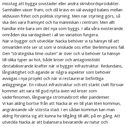
misstag att bygga sovstäder eller andra skrivbordsprodukter.
Samhällen växer fram, och då krävs en väl avvägd balans mellan
vildvuxen frihet och politisk styrning. Men när styrning görs, så
ska den vara framsynt och ha människan i centrum. Men allt
handlar inte bara om det nya som byggs. I alla våra existerande
områden ska vardagslivet i all sin variation fungera.
När vi bygger och utvecklar Nacka behöver vi ta hänsyn till att
omvärlden inte ser ut som vi önskade oss efter Berlinmurens fall.
Den ”strategiska time-outen” är över och vi behöver ta hänsyn
till olika typer av hot, både kriser och antagonistiskt
destabiliserande krafter när vi bygger infrastruktur. Redundans,
långsiktighet och ägande är några aspekter som behöver
avvägas i nya projekt och när vi restaurerar befintliga
anläggningar. En robust infrastruktur och ett starkt civilt försvar
kommer att vara till god nytta även vid kriser som
väderfenomen, långvariga strömavbrott eller pandemier.
Vi kan aldrig bortse från att Nacka är en till ytan liten kommun,
angränsande vår största stad. I en sådan kommun kan man
aldrig förvänta sig att kunna ha tillgång till allt, på en gång. Att
utveckla Nacka är att balansera bevarande av natur och