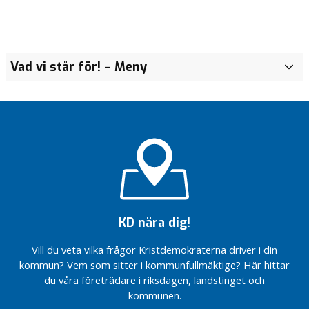
Vad vi står för!
– Meny
O
m
K
r
i
s
t
d
e
m
o
KD nära dig!
k
r
Vill du veta vilka frågor Kristdemokraterna driver i din
a
kommun? Vem som sitter i kommunfullmäktige? Här hittar
t
du våra företrädare i riksdagen, landstinget och
e
kommunen.