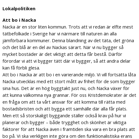
Lokalpolitiken
Att bo i Nacka
Nacka är en stor liten kommun. Trots att vi redan är elfte mest
tätbefolkade i Sverige har vi närmare till naturen än alla
jämförbara kommuner. Denna blandning av det täta, det gröna
och det blå är en del av Nackas särart. När vi nu bygger så
mycket bostäder är det viktigt att detta får bestå. Därför
förordar vi att vi bygger tätt där vi bygger, så att andra delar
kan få förbli glesa.
Att bo i Nacka är att bo i en varierande miljö. Vi vill fortsätta låta
Nacka utvecklas med ett stort mått av frihet för de som bygger
sina hus. Det är en hög byggtakt just nu, och Nacka växer för
att kunna välkomna nya grannar. För oss Kristdemokrater är det
en fråga om att ta vårt ansvar för att komma till rätta med
bostadsbristen och att bygga ett samhälle där alla får plats.
Men ett så storskaligt byggande ställer också krav på hur vi
planerar och bygger – både trygghet och skönhet är viktiga
faktorer för att Nacka även i framtiden ska vara en bra plats att
bo på. Vi ska verkligen inte göra om den funktionalistiska erans