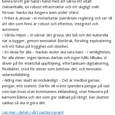
beivra brott går hand i hand med att värna ett vitalt
civilsamhälle, en robust infrastruktur och ett dugligt civilt
försvar. Nacka ska fungera även under ofärd.
• Frihet & ansvar –Vi motarbetar överdriven reglering och ser till
att den som finns är robust och efterlevs. Integritet och
autonomi.
• Vårda miljön – Vi värnar det gröna, det blå och det kulturella
när vi bygger, genom innovativt återbruk, försiktig exploatering
och ett fokus på trygghet och skönhet.
• En skola för alla – Nackas skolor ska vara bäst – i verkligheten,
för alla elever. Ingen lämnas därhän och ingen hålls tillbaka. Vi
driver på för insiktsfull uppföljning, eftertänksam digitalisering,
flexibilitet, stöd för elever som behöver det, och innovativ
vidareutbildning.
• Aldrig mer skatt än nödvändigt – Det är medborgarnas
pengar, inte statens. Därför vill vi inte spendera pengar på vad
som kan lösas utan kommunens inblandning, utan fokusera på
kärnområdena och det som gör skillnad på riktigt. Kan skatten
sänkas så ska vi göra det.
Läs mer i detalj i vårt partiprogram!