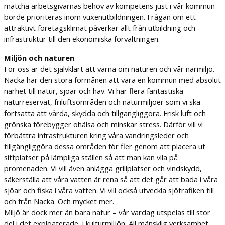
matcha arbetsgivarnas behov av kompetens just i vår kommun
borde prioriteras inom vuxenutbildningen. Frågan om ett
attraktivt företagsklimat påverkar allt från utbildning och
infrastruktur till den ekonomiska förvaltningen.
Miljön och naturen
För oss är det självklart att värna om naturen och vår närmiljö.
Nacka har den stora förmånen att vara en kommun med absolut
närhet till natur, sjöar och hav. Vi har flera fantastiska
naturreservat, friluftsområden och naturmiljöer som vi ska
fortsätta att vårda, skydda och tillgängliggöra. Frisk luft och
grönska förebygger ohälsa och minskar stress. Därför vill vi
förbättra infrastrukturen kring våra vandringsleder och
tillgängliggöra dessa områden för fler genom att placera ut
sittplatser på lämpliga ställen så att man kan vila på
promenaden. Vi vill även anlägga grillplatser och vindskydd,
säkerställa att våra vatten är rena så att det går att bada i våra
sjöar och fiska i våra vatten. Vi vill också utveckla sjötrafiken till
och från Nacka. Och mycket mer.
Miljö är dock mer än bara natur – vår vardag utspelas till stor
del i det exploaterade, i kulturmiljön. All mänsklig verksamhet