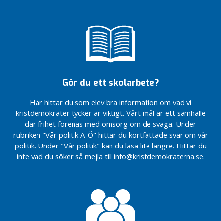
r
n
a
V
å
r
p
Gör du ett skolarbete?
o
l
Här hittar du som elev bra information om vad vi
i
kristdemokrater tycker är viktigt. Vårt mål är ett samhälle
t
där frihet förenas med omsorg om de svaga. Under
i
rubriken "Vår politik A-Ö" hittar du kortfattade svar om vår
k
politik. Under "Vår politik" kan du läsa lite längre. Hittar du
i
inte vad du söker så mejla till info@kristdemokraterna.se.
k
o
m
m
u
n