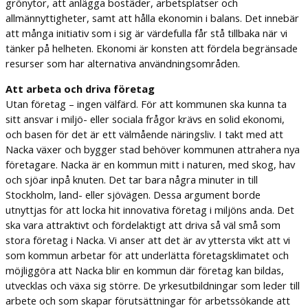
grönytor, att anlägga bostäder, arbetsplatser och
allmännyttigheter, samt att hålla ekonomin i balans. Det innebär
att många initiativ som i sig är värdefulla får stå tillbaka när vi
tänker på helheten. Ekonomi är konsten att fördela begränsade
resurser som har alternativa användningsområden.
Att arbeta och driva företag
Utan företag – ingen välfärd. För att kommunen ska kunna ta
sitt ansvar i miljö- eller sociala frågor krävs en solid ekonomi,
och basen för det är ett välmående näringsliv. I takt med att
Nacka växer och bygger stad behöver kommunen attrahera nya
företagare. Nacka är en kommun mitt i naturen, med skog, hav
och sjöar inpå knuten. Det tar bara några minuter in till
Stockholm, land- eller sjövägen. Dessa argument borde
utnyttjas för att locka hit innovativa företag i miljöns anda. Det
ska vara attraktivt och fördelaktigt att driva så väl små som
stora företag i Nacka. Vi anser att det är av yttersta vikt att vi
som kommun arbetar för att underlätta företagsklimatet och
möjliggöra att Nacka blir en kommun där företag kan bildas,
utvecklas och växa sig större. De yrkesutbildningar som leder till
arbete och som skapar förutsättningar för arbetssökande att