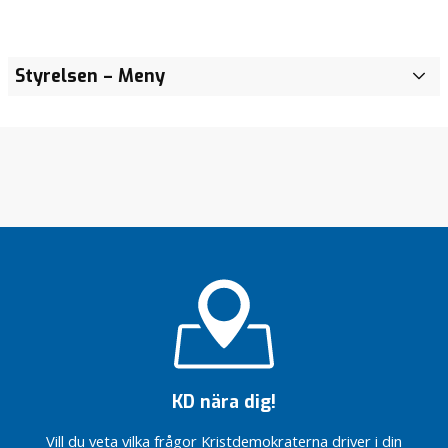
Styrelsen
– Meny
KD nära dig!
Vill du veta vilka frågor Kristdemokraterna driver i din