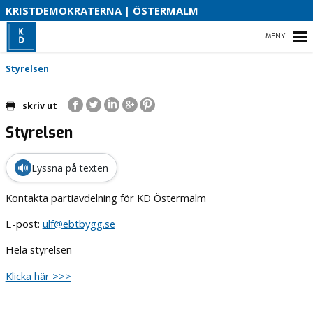
S
KRISTDEMOKRATERNA | ÖSTERMALM
S
HEM
Styrelsen
skriv ut
Styrelsen
LOKALT ÖSTERMALM
POLITIK I STOCKHOLM
🔊
Lyssna på texten
STYRELSEN
Kontakta partiavdelning för KD Östermalm
E-post:
ulf@ebtbygg.se
KONTAKTA OSS
Hela styrelsen
Klicka här >>>