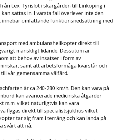
n t.ex. Tyrislöt i skärgården till Linköping i
an sättas in. I värsta fall överlever inte den
ivet innebär omfattande funktionsnedsättning med
nsport med ambulanshelikopter direkt till
gvarigt mänskligt lidande. Dessutom är
om att behov av insatser i form av
r minskar, samt att arbetsförmåga kvarstår och
 till vår gemensamma välfärd.
rschfarten är ca 240-280 km/h. Den kan vara på
 ombord kan avancerade medicinska åtgärder
rkt m.m. vilket naturligtvis kan vara
flygas direkt till specialistsjukhus vilket
kopter tar sig fram i terräng och kan landa på
 svårt att nå.