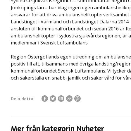
Sydöstra sjukvårdsregionen – som innefattar Region Ö
Jönköpings län – har idag ingen egen ambulanshelik
ansvarar för att driva ambulanshelikopterverksamhet
Landstinget i Värmland och Landstinget Dalarna 2014.
ansluten till kommunalförbundet och sedan 2016 är Re
ambulanshelikopter i sydöstra sjukvårdsregionen, är att t
medlemmar i Svensk Luftambulans.
Region Östergötlands egen utredning om ambulanshelik
positiv till att, tillsammans med övriga landsting/region
kommunalförbundet Svensk Luftambulans. Vi tycker där
och säkerställa en snabb, jämlik och säker vård för v
Dela detta:
Mer från kategorin Nyheter