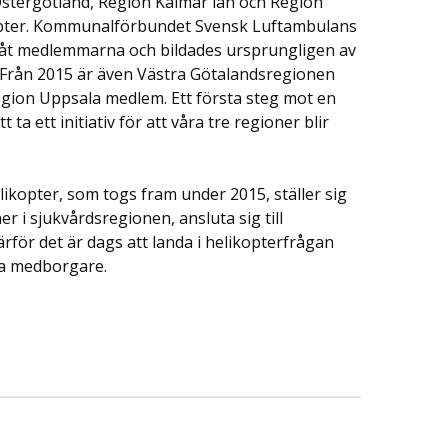
stergötland, Region Kalmar län och Region
opter. Kommunalförbundet Svensk Luftambulans
 åt medlemmarna och bildades ursprungligen av
 Från 2015 är även Västra Götalandsregionen
gion Uppsala medlem. Ett första steg mot en
a ett initiativ för att våra tre regioner blir
opter, som togs fram under 2015, ställer sig
er i sjukvårdsregionen, ansluta sig till
för det är dags att landa i helikopterfrågan
åra medborgare.