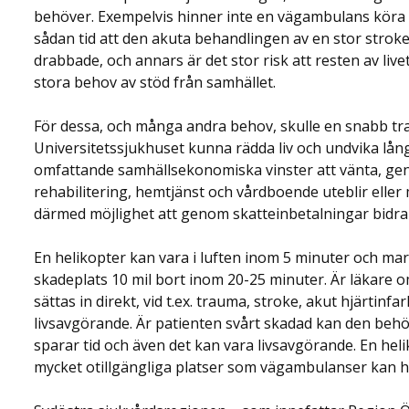
behöver. Exempelvis hinner inte en vägambulans köra frå
sådan tid att den akuta behandlingen av en stor stroke k
drabbade, och annars är det stor risk att resten av l
stora behov av stöd från samhället.
För dessa, och många andra behov, skulle en snabb tra
Universitetssjukhuset kunna rädda liv och undvika lån
omfattande samhällsekonomiska vinster att vänta, gen
rehabilitering, hemtjänst och vårdboende uteblir elle
därmed möjlighet att genom skatteinbetalningar bidra
En helikopter kan vara i luften inom 5 minuter och ma
skadeplats 10 mil bort inom 20-25 minuter. Är läkare
sättas in direkt, vid t.ex. trauma, stroke, akut hjärtinfa
livsavgörande. Är patienten svårt skadad kan den behöva 
sparar tid och även det kan vara livsavgörande. En heli
mycket otillgängliga platser som vägambulanser kan ha