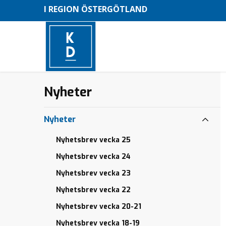
I REGION ÖSTERGÖTLAND
TACK
Nyheter
–
till
dig
M
som
Nyheter
röstat
e
KD
Nyhetsbrev vecka 25
n
Redo för en
Nyhetsbrev vecka 24
y
bättre
kollektivtrafik
Nyhetsbrev vecka 23
Rädda liv med
Nyhetsbrev vecka 22
ambulanshelikopter
Nyhetsbrev vecka 20-21
Nyhetsbrev vecka 18-19