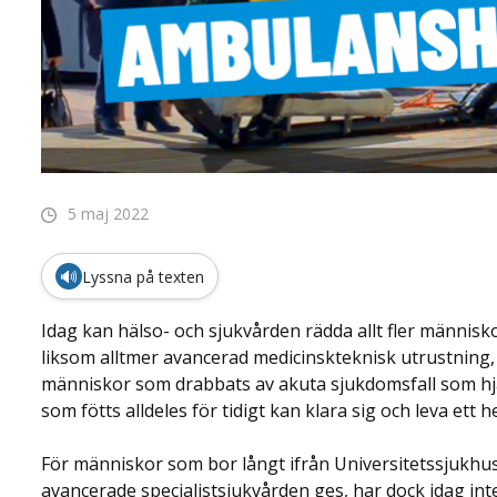
5 maj 2022
🔊
Lyssna på texten
Idag kan hälso- och sjukvården rädda allt fler männis
liksom alltmer avancerad medicinskteknisk utrustning, b
människor som drabbats av akuta sjukdomsfall som hjär
som fötts alldeles för tidigt kan klara sig och leva ett hel
För människor som bor långt ifrån Universitetssjukhus
avancerade specialistsjukvården ges, har dock idag int