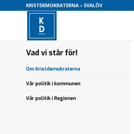
KRISTDEMOKRATERNA – SVALÖV
Vad vi står för!
–
M
Om Kristdemokraterna
e
n
Vår politik i kommunen
y
Vår politik i Regionen