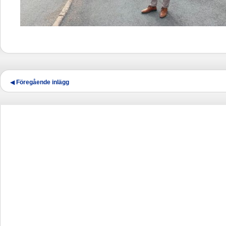
Inläggsnavigering
◀
Föregående inlägg