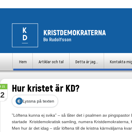
Bo Rudolfsson
uvudmeny
Hem
Artiklar och tal
Detta är jag…
Kontakta mi
Hoppa till huvudinnehåll
Hoppa till sekundärt innehåll
Hur kristet är KD?
R 21
22
Lyssna på texten
”Löftena kunna ej svika” – så låter det i psalmen av pingspasto
startade Kristdemokratisk samling, numera Kristdemokraterna, 
Men hur är det idag – står löftena till de kristna kärnväljarna 