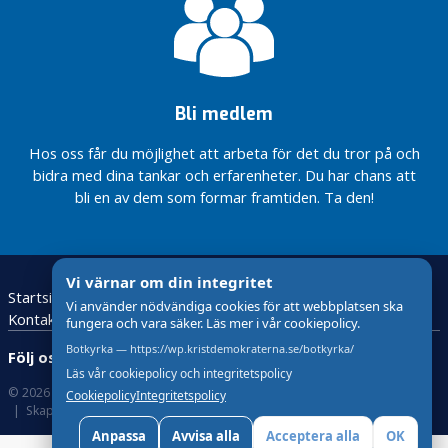
Bli medlem
Hos oss får du möjlighet att arbeta för det du tror på och
bidra med dina tankar och erfarenheter. Du har chans att
bli en av dem som formar framtiden. Ta den!
Vi värnar om din integritet
Startsida
Bli medlem
Kalendarium KD Botkyrka 2025
Vi använder nödvändiga cookies för att webbplatsen ska
Kontakta oss
fungera och vara säker. Läs mer i vår cookiepolicy.
Botkyrka — https://wp.kristdemokraterna.se/botkyrka/
Följ oss:
Läs vår cookiepolicy och integritetspolicy
© 2026 Kristdemokraterna
Om Cookies
Cookiepolicy
Integritetspolicy
Skapad med
av wasabiweb
Anpassa
Avvisa alla
Acceptera alla
OK