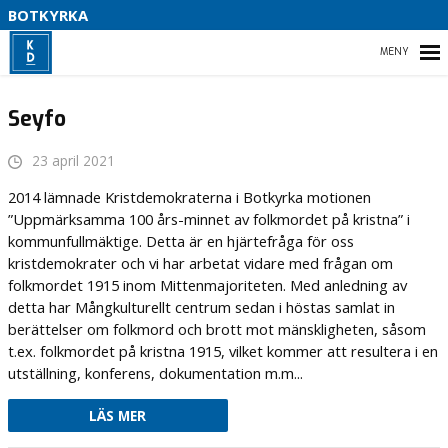
S
BOTKYRKA
B
HEM
Seyfo
K
2
23 april 2021
VAD VI STÅR FÖR
2014 lämnade Kristdemokraterna i Botkyrka motionen
”Uppmärksamma 100 års-minnet av folkmordet på kristna” i
VÅR PARTIAVDELNING
kommunfullmäktige. Detta är en hjärtefråga för oss
kristdemokrater och vi har arbetat vidare med frågan om
VAD VILL VI I BOTKYRKA
folkmordet 1915 inom Mittenmajoriteten. Med anledning av
detta har Mångkulturellt centrum sedan i höstas samlat in
berättelser om folkmord och brott mot mänskligheten, såsom
t.ex. folkmordet på kristna 1915, vilket kommer att resultera i en
utställning, konferens, dokumentation m.m...
LÄS MER