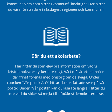
o
barnen
kommun? Vem som sitter i kommunfullmäktige? Här hittar
r
i tid
du våra företrädare i riksdagen, regionen och kommunen.
i
Budget
s
2024 –
e
Botkyrkas
r
bästa
a
Pendeltågsstrulet
d
måste upphöra
e
nu!
Val 2022
Gör du ett skolarbete?
–
Valsedeln
Här hittar du som elev bra information om vad vi
KD
kristdemokrater tycker är viktigt. Vårt mål är ett samhälle
Botkyrka
där frihet förenas med omsorg om de svaga. Under
Årsmöte
rubriken "Vår politik A-Ö" hittar du kortfattade svar på vår
2021 KD
politik. Under "Vår politik" kan du läsa lite längre. Hittar du
Botkyrka
inte vad du söker så mejla till info@kristdemokraterna.se.