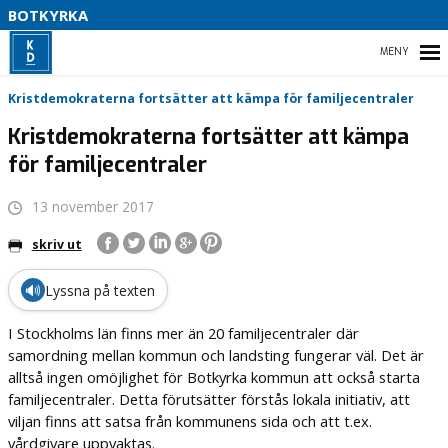
S
BOTKYRKA
B
HEM
Kristdemokraterna fortsätter att kämpa för familjecentraler
K
Kristdemokraterna fortsätter att kämpa
2
för familjecentraler
VAD VI STÅR FÖR
13 november 2017
VÅR PARTIAVDELNING
skriv ut
VAD VILL VI I BOTKYRKA
🔊
Lyssna på texten
I Stockholms län finns mer än 20 familjecentraler där
samordning mellan kommun och landsting fungerar väl. Det är
alltså ingen omöjlighet för Botkyrka kommun att också starta
familjecentraler. Detta förutsätter förstås lokala initiativ, att
viljan finns att satsa från kommunens sida och att t.ex.
vårdgivare uppvaktas.