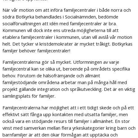
När vår motion om att införa familjecentraler i både norra och
södra Botkyrka behandlades i Socialnämnden, bedömde
socialförvaltningen att idén med familjecentraler är bra.
Kommunen vill dock inte ens utreda möjligheterna till att
etablera familjecentraler i kommunen, utan vill avslå vår motion
helt. Det tycker vi kristdemokrater är mycket tråkigt. Botkyrkas
familjer behöver familjecentraler!
Familjecentralerna gör så mycket. Utformningen av varje
familjecentral kan se olika ut, beroende på områdets specifika
behov. Förutom de hälsofrämjande och allmänt
familjestödjande områdena arbetar man på många håll med
projekt gällande integration och språkutveckling. Det är en viktig
samlingsplats för familjer.
Familjecentralerna har möjlighet att i ett tidigt skede och på ett
effektivt sätt fånga upp kontakten med utsatta familjer, men
också vara en stödjande resurs till familjer i allmänhet. En stor
vinst med samverkan mellan flera yrkeskategorier kring barn och
barnfamiljer är att den ökar förmågan att upptäcka och