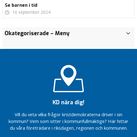
Se barnen i tid
10 september 2024
Seyfo
Okategoriserade
– Meny
I
k
o
m
m
u
n
e
n
O
KD nära dig!
k
a
Vill du veta vilka frågor kristdemokraterna driver i sin
t
kommun? Vem som sitter i kommunfullmäktige? Här hittar
e
du våra företrädare i riksdagen, regionen och kommunen.
g