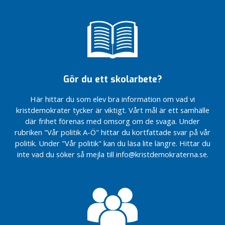
o
r
i
s
e
r
a
Gör du ett skolarbete?
d
e
Här hittar du som elev bra information om vad vi
Utan
kristdemokrater tycker är viktigt. Vårt mål är ett samhälle
företag
där frihet förenas med omsorg om de svaga. Under
ingen
rubriken "Vår politik A-Ö" hittar du kortfattade svar på vår
välfärd
politik. Under "Vår politik" kan du läsa lite längre. Hittar du
Vi väljer
inte vad du söker så mejla till info@kristdemokraterna.se.
vård –
Skrota
regionerna
Fler
småhus &
villatomter