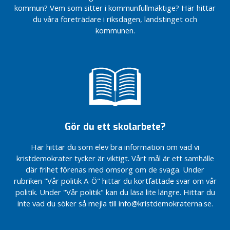
r
kommun? Vem som sitter i kommunfullmäktige? Här hittar
du våra företrädare i riksdagen, landstinget och
f
kommunen.
a
m
i
l
j
e
r
G
Gör du ett skolarbete?
r
Här hittar du som elev bra information om vad vi
u
kristdemokrater tycker är viktigt. Vårt mål är ett samhälle
p
där frihet förenas med omsorg om de svaga. Under
p
rubriken "Vår politik A-Ö" hittar du kortfattade svar om vår
l
politik. Under "Vår politik" kan du läsa lite längre. Hittar du
e
inte vad du söker så mejla till info@kristdemokraterna.se.
d
a
r