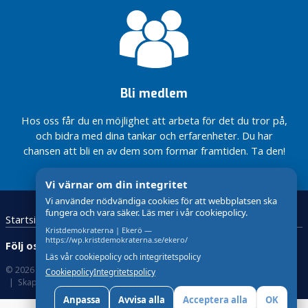
e
n
h
a
r
o
Bli medlem
r
d
Hos oss får du en möjlighet att arbeta för det du tror på,
e
och bidra med dina tankar och erfarenheter. Du har
t
chansen att bli en av dem som formar framtiden. Ta den!
I
Vi värnar om din integritet
K
Vi använder nödvändiga cookies för att webbplatsen ska
o
fungera och vara säker. Läs mer i vår cookiepolicy.
m
Startsida
Kristdemokraterna
Kontakta oss
Kristdemokraterna | Ekerö —
m
https://wp.kristdemokraterna.se/ekero/
Följ oss:
u
Läs vår cookiepolicy och integritetspolicy
n
© 2026 Kristdemokraterna
Om Cookies
Cookiepolicy
Integritetspolicy
e
Skapad med
av wasabiweb
n
Anpassa
Avvisa alla
Acceptera alla
OK