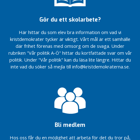
i
g
Bredbandsutbyggnad
modern
i
på landsbygden ska
tid.
Gör du ett skolarbete?
o
fungera!
n
Insändare i
Här hittar du som elev bra information om vad vi
e
Eskilstunakuriren
kristdemokrater tycker är viktigt. Vårt mål är ett samhälle
n
om det viktiga
där frihet förenas med omsorg om de svaga. Under
lokala
i
rubriken "Vår politik A-Ö" hittar du kortfattade svar om vår
näringslivet.
n
politik. Under "Vår politik" kan du läsa lite längre. Hittar du
l
inte vad du söker så mejla till info@kristdemokraterna.se.
ä
g
g
K
u
l
t
Bli medlem
u
r
Hos oss får du en möjlighet att arbeta för det du tror på,
&