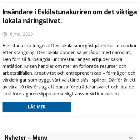
Insändare i Eskilstunakuriren om det viktiga
lokala näringslivet.
6 maj 2020
Eskilstuna ska fungera! Den lokala smörgåshjälten kör ut mackor
efter stängning. Den lokala bonden säljer lådor med närodlat.
Den förr så fullbelagda lunchrestaurangen erbjuder säkra
matlådor. Krisen handlar om mer än förlorade resurser och
arbetstillfällen. Kreativitet och entreprenörskap – förmågor och
värderingar som byggt vårt välstånd slås i spillror. Därför är ett
av våra 10 riksförslag att pausa företrädaransvaret och låta de
små företagaren slippa personligt ansvar vid konkurs m...
LÄS MER
Budgetfullmäktige
Budgetfullmäktige
Fritidskortet
Budgetfullmäktige
Nyheter
– Meny
f