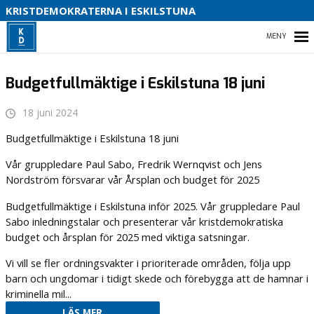
B
KRISTDEMOKRATERNA I ESKILSTUNA
HEM
Budgetfullmäktige i Eskilstuna 18 juni
18 juni 2024
K
VAL 2026
Budgetfullmäktige i Eskilstuna 18 juni
Vår gruppledare Paul Sabo, Fredrik Wernqvist och Jens
VÅRA INITIATIV
S
Nordström försvarar vår Årsplan och budget för 2025
KONTAKTA OSS
Budgetfullmäktige i Eskilstuna inför 2025. Vår gruppledare Paul
Sabo inledningstalar och presenterar vår kristdemokratiska
budget och årsplan för 2025 med viktiga satsningar.
Vi vill se fler ordningsvakter i prioriterade områden, följa upp
barn och ungdomar i tidigt skede och förebygga att de hamnar i
kriminella mil...
LÄS MER