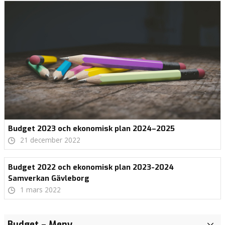
Budget 2023 och ekonomisk plan 2024–2025
21 december 2022
Budget 2022 och ekonomisk plan 2023-2024
Samverkan Gävleborg
1 mars 2022
Kvinnors
Kvinnors
Valplattform
Budget
– Meny
B