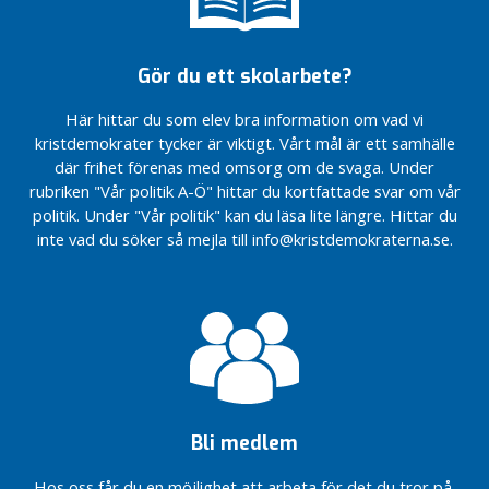
ekonomisk
mer jämlik svensk
mer jämlik svensk
plan
sjukvård
sjukvård
2024–
Vi värnar
Vi värnar
Gör du ett skolarbete?
2025
skogsägarna,
skogsägarna,
Budget
för klimatet,
för klimatet,
Här hittar du som elev bra information om vad vi
2022 och
jobben och
jobben och
kristdemokrater tycker är viktigt. Vårt mål är ett samhälle
ekonomisk
landsbygden
landsbygden
där frihet förenas med omsorg om de svaga. Under
plan 2023-
Kraftfull
Kraftfull
rubriken "Vår politik A-Ö" hittar du kortfattade svar om vår
2024
satsning
satsning
politik. Under "Vår politik" kan du läsa lite längre. Hittar du
Samverkan
stärker
stärker
Gävleborg
inte vad du söker så mejla till info@kristdemokraterna.se.
skyddet för
skyddet för
våldsutsatta
våldsutsatta
D
kvinnor
kvinnor
e
Så säkrar
Så säkrar
b
vi
vi
a
personalen
personalen
t
i vården
i vården
t
Kristdemokraterna
Kristdemokraterna
a
Bli medlem
stärker
stärker
r
beredskapen i
beredskapen i
t
Hos oss får du en möjlighet att arbeta för det du tror på,
Region Gävleborg
Region Gävleborg