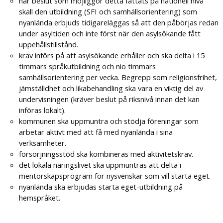
när beslut som möjliggör detta fattats på nationell nivå
skall den utbildning (SFI och samhällsorientering) som
nyanlända erbjuds tidigareläggas så att den påbörjas redan
under asyltiden och inte först när den asylsökande fått
uppehållstillstånd.
krav införs på att asylsökande erhåller och ska delta i 15
timmars språkutbildning och nio timmars
samhällsorientering per vecka. Begrepp som religionsfrihet,
jämställdhet och likabehandling ska vara en viktig del av
undervisningen (kräver beslut på riksnivå innan det kan
införas lokalt).
kommunen ska uppmuntra och stödja föreningar som
arbetar aktivt med att få med nyanlända i sina
verksamheter.
försörjningsstöd ska kombineras med aktivitetskrav.
det lokala näringslivet ska uppmuntras att delta i
mentorskapsprogram för nysvenskar som vill starta eget.
nyanlända ska erbjudas starta eget-utbildning på
hemspråket.