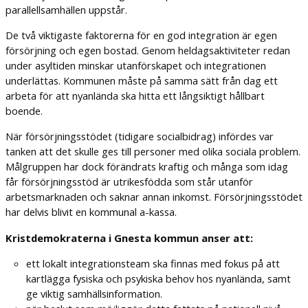
parallellsamhällen uppstår.
De två viktigaste faktorerna för en god integration är egen
försörjning och egen bostad. Genom heldagsaktiviteter redan
under asyltiden minskar utanförskapet och integrationen
underlättas. Kommunen måste på samma sätt från dag ett
arbeta för att nyanlända ska hitta ett långsiktigt hållbart
boende.
När försörjningsstödet (tidigare socialbidrag) infördes var
tanken att det skulle ges till personer med olika sociala problem.
Målgruppen har dock förändrats kraftig och många som idag
får försörjningsstöd är utrikesfödda som står utanför
arbetsmarknaden och saknar annan inkomst. Försörjningsstödet
har delvis blivit en kommunal a-kassa.
Kristdemokraterna i Gnesta kommun anser att:
ett lokalt integrationsteam ska finnas med fokus på att
kartlägga fysiska och psykiska behov hos nyanlända, samt
ge viktig samhällsinformation.