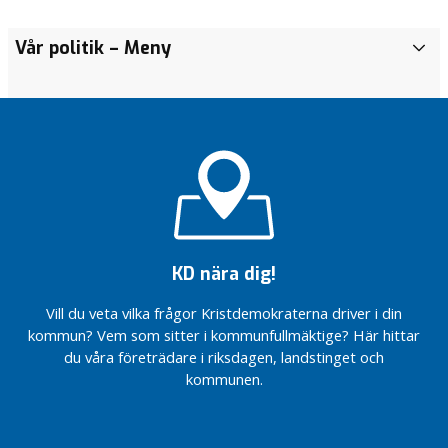
Vår politik
– Meny
Ö
v
r
i
g
t
V
å
r
p
KD nära dig!
o
l
Vill du veta vilka frågor Kristdemokraterna driver i din
i
kommun? Vem som sitter i kommunfullmäktige? Här hittar
t
du våra företrädare i riksdagen, landstinget och
i
kommunen.
k
Sociala
insatser