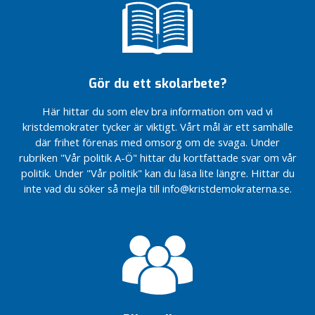
Äldreomsorg
Kommunens
ekonomi,
kommunen
som
Gör du ett skolarbete?
arbetsgivare
Här hittar du som elev bra information om vad vi
Jobb och
kristdemokrater tycker är viktigt. Vårt mål är ett samhälle
näringsliv
där frihet förenas med omsorg om de svaga. Under
Miljö
rubriken "Vår politik A-Ö" hittar du kortfattade svar om vår
och
politik. Under "Vår politik" kan du läsa lite längre. Hittar du
klimat
inte vad du söker så mejla till info@kristdemokraterna.se.
Kultur
och
fritid
Integration och
samhällsgemenskap
Trygghet och
säkerhet,
samhällsbyggnad