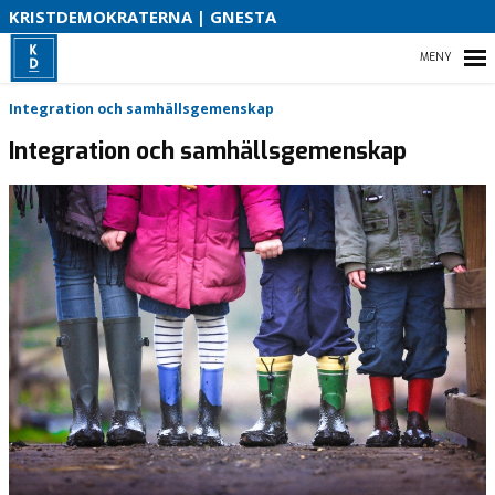
S
KRISTDEMOKRATERNA | GNESTA
B
HEM
Integration och samhällsgemenskap
O
Integration och samhällsgemenskap
VÅR IDEOLOGI
VÅR POLITIK I KOMMUNEN
VÅR PARTIAVDELNING