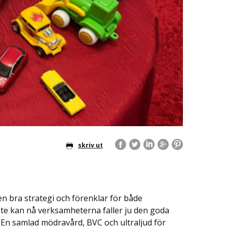
skriv ut
n bra strategi och förenklar för både
e kan nå verksamheterna faller ju den goda
. En samlad mödravård, BVC och ultraljud för