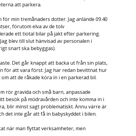
eterna att parkera.
ion för min tremånaders dotter. Jag anlände 09.40
tser, förutom elva av de tolv
ade ett tiotal bilar på jakt efter parkering.
ag blev till slut hänvisad av personalen i
rigt snart ska bebyggas).
taste. Det går knappt att backa ut från sin plats,
n för att vara först. Jag har redan bevittnat hur
t om att de råkade köra in i en parkerad bil.
som rör gravida och små barn, anpassade
itt besök på mödravården och inte komma in i
ra, blir minst sagt problematiskt. Ännu värre är
et inte går att få in babyskyddet i bilen.
ttat när man flyttat verksamheter, men