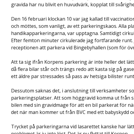
gravida har nu blivit en huvudvärk, kopplat till svårigh
Den 16 februari klockan 10 var jag kallad till vaccinat
och möttes, som vanligt, av ett parkeringskaos. Alla pla
handikapparkeringarna, var upptagna. Samtidigt cirkuler
Efter femton minuter cirkulerade jag fortfarande runt. J
receptionen att parkera vid Bingebyhallen (som för öv
Att ta sig ifrån Korpens parkering är inte heller det lät
då flera bilar står och trängs redo att kasta sig på gase
ett äldre par stressades så pass av hetsiga bilister run
Dessutom saknas det, i anslutning till verksamheter 
parkeringsplatser. Att som höggravid komma ut från s
bilen med sin gravidmage för att en bil parkerat för nä
det när man kommer ut från BVC med ett babyskydd och d
Trycket på parkeringarna vid lasarettet kanske har lä
problemet är ju inte löst. Det är nu flyttat till Korpen.