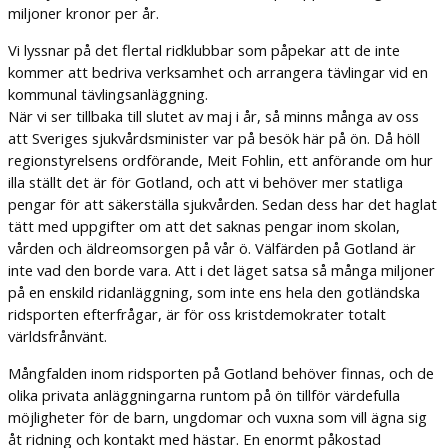
miljoner kronor per år.
Vi lyssnar på det flertal ridklubbar som påpekar att de inte
kommer att bedriva verksamhet och arrangera tävlingar vid en
kommunal tävlingsanläggning.
När vi ser tillbaka till slutet av maj i år, så minns många av oss
att Sveriges sjukvårdsminister var på besök här på ön. Då höll
regionstyrelsens ordförande, Meit Fohlin, ett anförande om hur
illa ställt det är för Gotland, och att vi behöver mer statliga
pengar för att säkerställa sjukvården. Sedan dess har det haglat
tätt med uppgifter om att det saknas pengar inom skolan,
vården och äldreomsorgen på vår ö. Välfärden på Gotland är
inte vad den borde vara. Att i det läget satsa så många miljoner
på en enskild ridanläggning, som inte ens hela den gotländska
ridsporten efterfrågar, är för oss kristdemokrater totalt
världsfrånvänt.
Mångfalden inom ridsporten på Gotland behöver finnas, och de
olika privata anläggningarna runtom på ön tillför värdefulla
möjligheter för de barn, ungdomar och vuxna som vill ägna sig
åt ridning och kontakt med hästar. En enormt påkostad