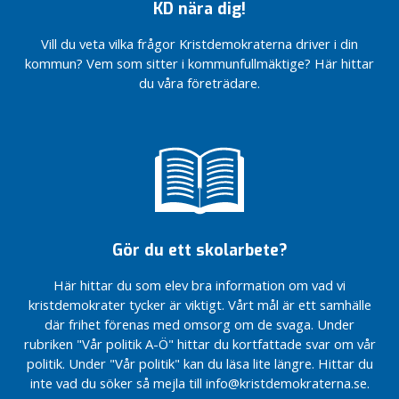
l
KD nära dig!
inom
en
inom
vård –
övriga
ben
Hög tid
ä
LSS
extra
LSS
tack
partier
att
Kristdemokraterna
g
Vill du veta vilka frågor Kristdemokraterna driver i din
kall
vare
ha en
Rättvisa
investera
Rättvisa
står upp för
g
kommun? Vem som sitter i kommunfullmäktige? Här hittar
vinter
KD
jämlik
villkor för
i Sverige
villkor för
svensk polis
du våra företrädare.
i år?
vård?
kultur-
kultur-
Vill
KD
Kristdemokraterna
Våra
och
Det kommunala
och
övriga
KD:s löfte till
Gotlands
stärker familjerna
valsedlar
fritidsstöd
självstyret går
fritidsstöd
partier
Gotlands
valprogram
2022
Riksting med
före
ha en
landsbygdsfamiljer
2026
Budget
Våra
fokus på
regeringens
jämlik
2027
valsedlar
En bättre
KD
familjepolitik
vindkraftstvång
vård?
för
är klara
ätstörningsvård
Gotlands
Vi rustar
Region
Låt
Region
valprogram
Motion:
Mer pengar
Gotlands
Gotland
kärnkraften
Gotlands
2026
Motverka
till den
starkt –
vara med
budget
Bidragslandet
våld mot
gotländska
Gör du ett skolarbete?
Minska
budget
och rädda
2026 –
Sverige
äldre
vården –
social
2024
klimatet
med
tack vare
isolering
Här hittar du som elev bra information om vad vi
Kristdemokraterna
Färjetrafiken:
ansvar
Bostadsdrömmen
KD
inom
kristdemokrater tycker är viktigt. Vårt mål är ett samhälle
går framåt på
tillsammans
för
blir ett steg
LSS
där frihet förenas med omsorg om de svaga. Under
Gotland
gör vi
Regeringen
framtiden
närmare
skillnad för
möjliggör
rubriken "Vår politik A-Ö" hittar du kortfattade svar om vår
Rättvisa
Motion:
KD:s löfte till
Fortsatta
Gotland
mindre
villkor för
politik. Under "Vår politik" kan du läsa lite längre. Hittar du
Kompiskort
Gotlands
prioriteringar
barngrupper
kultur-
inte vad du söker så mejla till info@kristdemokraterna.se.
Motion:
landsbygdsfamiljer
Våra
på
i förskolan
och