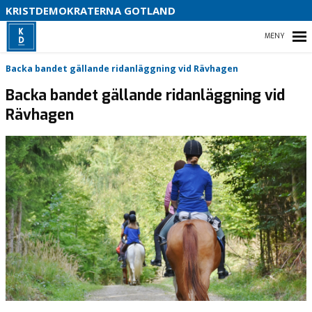
KRISTDEMOKRATERNA GOTLAND
D
HEM
S
Backa bandet gällande ridanläggning vid Rävhagen
Backa bandet gällande ridanläggning vid
Rävhagen
VÅR POLITIK
VÅRA FÖRTROENDEVALDA
VAL 2026