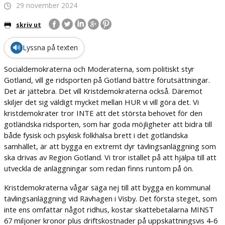
29 november 2024
skriv ut
🔊
Lyssna på texten
Socialdemokraterna och Moderaterna, som politiskt styr
Gotland, vill ge ridsporten på Gotland bättre förutsättningar.
Det är jättebra. Det vill Kristdemokraterna också. Däremot
skiljer det sig väldigt mycket mellan HUR vi vill göra det. Vi
kristdemokrater tror INTE att det största behovet för den
gotländska ridsporten, som har goda möjligheter att bidra till
både fysisk och psykisk folkhälsa brett i det gotländska
samhället, är att bygga en extremt dyr tävlingsanläggning som
ska drivas av Region Gotland. Vi tror istället på att hjälpa till att
utveckla de anläggningar som redan finns runtom på ön.
Kristdemokraterna vågar säga nej till att bygga en kommunal
tävlingsanläggning vid Rävhagen i Visby. Det första steget, som
inte ens omfattar något ridhus, kostar skattebetalarna MINST
67 miljoner kronor plus driftskostnader på uppskattningsvis 4-6