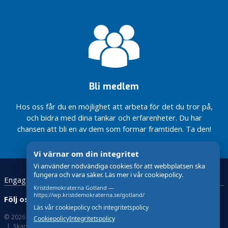
Utveckla
valsedlar
sjukvården
En bättre
fritidsstöd
pedagogisk
Krafttag
är klara
med KD i
ätstörningsvård
omsorg på
för ökad
Våra
regeringen
Motion:
Gotland
Sluta
fysisk
valsedlar
Motverka
Nu höjs
försvåra för
hälsa
är klara
Tydliga
våld mot
tillfälligt
familjer på
steg
Nytt steg
Motion:
äldre
taket för
landsbygden
mot
för
Utveckla
rotavdraget
statlig
Mer pengar
reservhamn
pedagogisk
Bli medlem
vård –
till den
på Gotland
omsorg på
tack
gotländska
Gotland
Mer pengar
Hos oss får du en möjlighet att arbeta för det du tror på,
vare
vården –
till den
Tydliga
och bidra med dina tankar och erfarenheter. Du har
KD
tack vare
gotländska
steg
KD
chansen att bli en av dem som formar framtiden. Ta den!
Region
vården
mot
Gotlands
Regeringen
statlig
budget
möjliggör
vård –
Vi värnar om din integritet
2026 –
mindre
tack
Vi använder nödvändiga cookies för att webbplatsen ska
med
barngrupper
vare
fungera och vara säker. Läs mer i vår cookiepolicy.
Engagera dig
Kontakt
Startsida
GDPR
ansvar
i förskolan
KD
Kristdemokraterna Gotland —
för
https://wp.kristdemokraterna.se/gotland/
Region
Följ oss:
framtiden
Läs vår cookiepolicy och integritetspolicy
Gotlands
© 2026 Kristdemokraterna
Om Cookies
budget
Cookiepolicy
Integritetspolicy
Skapad med
av wasabiweb