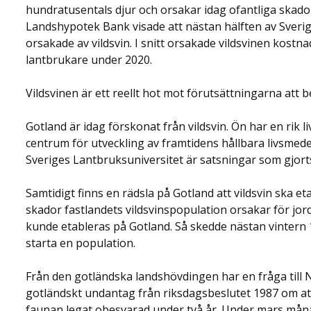
hundratusentals djur och orsakar idag ofantliga skado
Landshypotek Bank visade att nästan hälften av Sveri
orsakade av vildsvin. I snitt orsakade vildsvinen kost
lantbrukare under 2020.
Vildsvinen är ett reellt hot mot förutsättningarna att be
Gotland är idag förskonat från vildsvin. Ön har en rik
centrum för utveckling av framtidens hållbara livsm
Sveriges Lantbruksuniversitet är satsningar som gjort
Samtidigt finns en rädsla på Gotland att vildsvin ska e
skador fastlandets vildsvinspopulation orsakar för jor
kunde etableras på Gotland. Så skedde nästan vintern 1
starta en population.
Från den gotländska landshövdingen har en fråga till N
gotländskt undantag från riksdagsbeslutet 1987 om att
faunan legat obesvarad under två år. Under mars månad