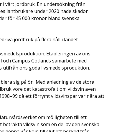
r i vårt jordbruk. En undersökning från
ges lantbrukare under 2020 hade skador
nader för 45 000 kronor bland svenska
driva jordbruk på flera håll i landet.
 livsmedelsproduktion. Etableringen av öns
edel och Campus Gotlands samarbete med
s utifrån öns goda livsmedelsproduktion.
tablera sig på ön. Med anledning av de stora
dbruk vore det katastrofalt om vildsvin även
998–99 då ett förrymt vildsvinspar var nära att
aturvårdsverket om möjligheten till ett
 betrakta vildsvin som en del av den svenska
 denna vår kom till slut ett besked från