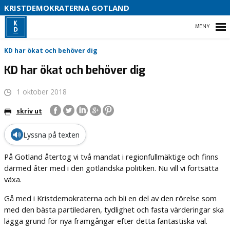
KRISTDEMOKRATERNA GOTLAND
D
HEM
S
KD har ökat och behöver dig
KD har ökat och behöver dig
1 oktober 2018
VÅR POLITIK
skriv ut
VÅRA FÖRTROENDEVALDA
🔊
Lyssna på texten
VAL 2026
På Gotland återtog vi två mandat i regionfullmäktige och finns
därmed åter med i den gotländska politiken. Nu vill vi fortsätta
växa.
Gå med i Kristdemokraterna och bli en del av den rörelse som
med den bästa partiledaren, tydlighet och fasta värderingar ska
lägga grund för nya framgångar efter detta fantastiska val.