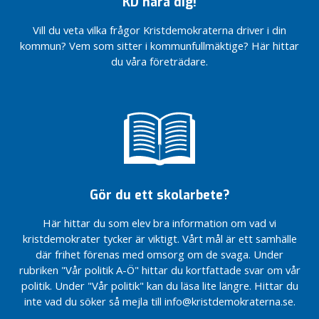
KD nära dig!
inom
en
inom
vård –
övriga
ben
Hög tid
ä
LSS
extra
LSS
tack
partier
att
Kristdemokraterna
g
Vill du veta vilka frågor Kristdemokraterna driver i din
kall
vare
ha en
Rättvisa
investera
Rättvisa
står upp för
g
kommun? Vem som sitter i kommunfullmäktige? Här hittar
vinter
KD
jämlik
villkor för
i Sverige
villkor för
svensk polis
du våra företrädare.
i år?
vård?
kultur-
kultur-
Vill
A
Kristdemokraterna
Våra
och
Det kommunala
och
övriga
KD:s löfte till
stärker familjerna
valsedlar
l
fritidsstöd
självstyret går
fritidsstöd
partier
Gotlands
2022
l
Riksting med
före
ha en
landsbygdsfamiljer
Våra
Våra
a
fokus på
regeringens
jämlik
valsedlar
valsedlar
En bättre
i
familjepolitik
vindkraftstvång
vård?
är klara
är klara
ätstörningsvård
n
Vi rustar
Låt
Region
Motion:
Motion:
Mer pengar
l
Gotlands
kärnkraften
Gotlands
Utveckla
Motverka
till den
ä
starkt –
vara med
budget
pedagogisk
våld mot
gotländska
Gör du ett skolarbete?
g
budget
och rädda
2026 –
omsorg på
äldre
vården –
2024
g
klimatet
med
Gotland
tack vare
Här hittar du som elev bra information om vad vi
Färjetrafiken:
ansvar
Bostadsdrömmen
KD
KD
kristdemokrater tycker är viktigt. Vårt mål är ett samhälle
Tydliga
tillsammans
för
blir ett steg
Gotlands
där frihet förenas med omsorg om de svaga. Under
steg
gör vi
Regeringen
framtiden
närmare
valprogram
mot
skillnad för
möjliggör
rubriken "Vår politik A-Ö" hittar du kortfattade svar om vår
KD:s löfte till
2026
Fortsatta
statlig
Gotland
mindre
politik. Under "Vår politik" kan du läsa lite längre. Hittar du
Gotlands
prioriteringar
vård –
barngrupper
KD
inte vad du söker så mejla till info@kristdemokraterna.se.
Motion:
landsbygdsfamiljer
på
tack
i förskolan
Gotlands
Utveckla