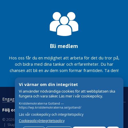
sjukvården
vare
En bättre
valprogram
pedagogisk
Krafttag
med KD i
KD
ätstörningsvård
2026
omsorg på
för ökad
regeringen
Region
Gotland
Sluta
fysisk
Minska
Nu höjs
Gotlands
försvåra för
hälsa
social
Tydliga
tillfälligt
budget
familjer på
isolering
steg
Nytt steg
taket för
2026 –
landsbygden
inom
mot
för
rotavdraget
med
LSS
statlig
Mer pengar
reservhamn
ansvar
Bli medlem
vård –
till den
på Gotland
Rättvisa
för
tack
gotländska
villkor för
Mer pengar
framtiden
Hos oss får du en möjlighet att arbeta för det du tror på,
vare
vården –
kultur-
till den
och bidra med dina tankar och erfarenheter. Du har
Sluta
KD
tack vare
och
gotländska
försvåra för
KD
chansen att bli en av dem som formar framtiden. Ta den!
fritidsstöd
Region
vården
familjer på
Gotlands
Regeringen
Budget
landsbygden
budget
möjliggör
Vi värnar om din integritet
2027
Mer pengar
2026 –
mindre
för
Vi använder nödvändiga cookies för att webbplatsen ska
till den
med
barngrupper
Region
fungera och vara säker. Läs mer i vår cookiepolicy.
Engagera dig
Kontakt
Startsida
GDPR
gotländska
ansvar
i förskolan
Gotland
Kristdemokraterna Gotland —
vården –
för
https://wp.kristdemokraterna.se/gotland/
Bidragslandet
Följ oss:
tack vare
framtiden
Läs vår cookiepolicy och integritetspolicy
Sverige
KD
© 2026 Kristdemokraterna
Om Cookies
Cookiepolicy
Integritetspolicy
Kristdemokraterna
Skapad med
av wasabiweb