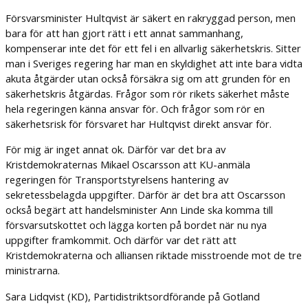
Försvarsminister Hultqvist är säkert en rakryggad person, men
bara för att han gjort rätt i ett annat sammanhang,
kompenserar inte det för ett fel i en allvarlig säkerhetskris. Sitter
man i Sveriges regering har man en skyldighet att inte bara vidta
akuta åtgärder utan också försäkra sig om att grunden för en
säkerhetskris åtgärdas. Frågor som rör rikets säkerhet måste
hela regeringen känna ansvar för. Och frågor som rör en
säkerhetsrisk för försvaret har Hultqvist direkt ansvar för.
För mig är inget annat ok. Därför var det bra av
Kristdemokraternas Mikael Oscarsson att KU-anmäla
regeringen för Transportstyrelsens hantering av
sekretessbelagda uppgifter. Därför är det bra att Oscarsson
också begärt att handelsminister Ann Linde ska komma till
försvarsutskottet och lägga korten på bordet när nu nya
uppgifter framkommit. Och därför var det rätt att
Kristdemokraterna och alliansen riktade misstroende mot de tre
ministrarna.
Sara Lidqvist (KD), Partidistriktsordförande på Gotland