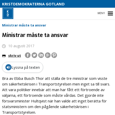
KRISTDEMOKRATERNA GOTLAND
D
HEM
S
Ministrar måste ta ansvar
Ministrar måste ta ansvar
10 augusti 2017
VÅR POLITIK
skriv ut
VÅRA FÖRTROENDEVALDA
🔊
Lyssna på texten
VAL 2026
Bra av Ebba Busch Thor att ställa de tre ministrar som visste
om säkerhetskrisen i Transportstyrelsen men inget sa till svars.
Att vara politiker innebär att man har fått ett förtroende av
väljarna, ett förtroende som måste vårdas. Det gjorde inte
försvarsminister Hultqvist när han valde att inget berätta för
statsministern om den pågående säkerhetskrisen i
Transportstyrelsen.