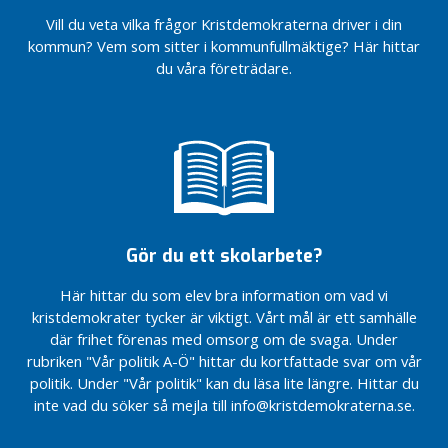
ä
LSS
extra
LSS
tack
partier
att
Kristdemokraterna
g
Vill du veta vilka frågor Kristdemokraterna driver i din
kall
vare
ha en
Rättvisa
investera
Rättvisa
står upp för
g
kommun? Vem som sitter i kommunfullmäktige? Här hittar
vinter
KD
jämlik
villkor för
i Sverige
villkor för
svensk polis
du våra företrädare.
i år?
vård?
kultur-
kultur-
Vill
KD
Kristdemokraterna
Våra
och
Det kommunala
och
övriga
KD:s löfte till
Gotlands
stärker familjerna
valsedlar
fritidsstöd
självstyret går
fritidsstöd
partier
Gotlands
valprogram
2022
Riksting med
före
ha en
landsbygdsfamiljer
2026
Budget
Våra
fokus på
regeringens
jämlik
2027
valsedlar
En bättre
KD
familjepolitik
vindkraftstvång
vård?
för
är klara
ätstörningsvård
Gotlands
Vi rustar
Region
Låt
Region
valprogram
Motion:
Mer pengar
Gotlands
Gotland
kärnkraften
Gotlands
2026
Motverka
till den
starkt –
vara med
budget
Bidragslandet
våld mot
gotländska
Gör du ett skolarbete?
Minska
budget
och rädda
2026 –
Sverige
äldre
vården –
social
2024
klimatet
med
tack vare
isolering
Här hittar du som elev bra information om vad vi
Kristdemokraterna
Färjetrafiken:
ansvar
Bostadsdrömmen
KD
inom
kristdemokrater tycker är viktigt. Vårt mål är ett samhälle
går framåt på
tillsammans
för
blir ett steg
LSS
där frihet förenas med omsorg om de svaga. Under
Gotland
gör vi
Regeringen
framtiden
närmare
skillnad för
möjliggör
rubriken "Vår politik A-Ö" hittar du kortfattade svar om vår
Rättvisa
Motion:
KD:s löfte till
Fortsatta
Gotland
mindre
villkor för
politik. Under "Vår politik" kan du läsa lite längre. Hittar du
Kompiskort
Gotlands
prioriteringar
barngrupper
kultur-
inte vad du söker så mejla till info@kristdemokraterna.se.
Motion:
landsbygdsfamiljer
Våra
på
i förskolan
och
Utveckla
valsedlar
sjukvården
En bättre
fritidsstöd
pedagogisk
Krafttag