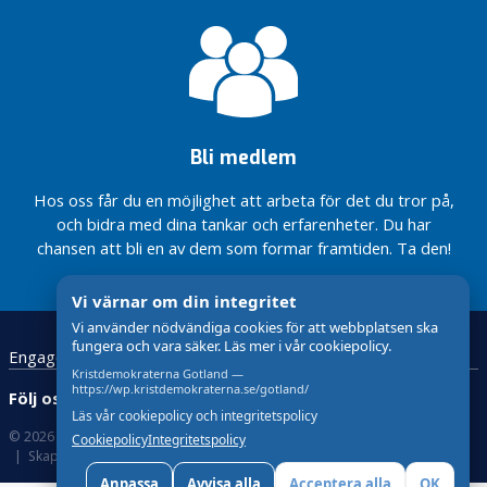
är klara
med KD i
ätstörningsvård
omsorg på
för ökad
Våra
regeringen
Motion:
Gotland
Sluta
fysisk
valsedlar
Motverka
Nu höjs
försvåra för
hälsa
är klara
Tydliga
våld mot
tillfälligt
familjer på
steg
Nytt steg
Motion:
äldre
taket för
landsbygden
mot
för
Utveckla
rotavdraget
statlig
Mer pengar
reservhamn
pedagogisk
Bli medlem
vård –
till den
på Gotland
omsorg på
tack
gotländska
Gotland
Mer pengar
Hos oss får du en möjlighet att arbeta för det du tror på,
vare
vården –
till den
Tydliga
och bidra med dina tankar och erfarenheter. Du har
KD
tack vare
gotländska
steg
KD
chansen att bli en av dem som formar framtiden. Ta den!
Region
vården
mot
Gotlands
Regeringen
statlig
budget
möjliggör
vård –
Vi värnar om din integritet
2026 –
mindre
tack
Vi använder nödvändiga cookies för att webbplatsen ska
med
barngrupper
vare
fungera och vara säker. Läs mer i vår cookiepolicy.
Engagera dig
Kontakt
Startsida
GDPR
ansvar
i förskolan
KD
Kristdemokraterna Gotland —
för
https://wp.kristdemokraterna.se/gotland/
Region
Följ oss:
framtiden
Läs vår cookiepolicy och integritetspolicy
Gotlands
© 2026 Kristdemokraterna
Om Cookies
budget
Cookiepolicy
Integritetspolicy
Skapad med
av wasabiweb
2026 –
med
Anpassa
Avvisa alla
Acceptera alla
OK