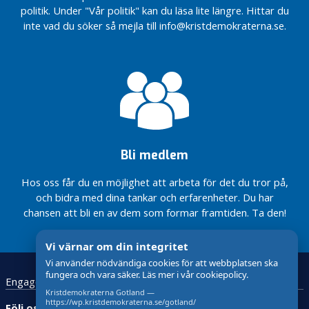
KD:s löfte till
2026
Fortsatta
statlig
Gotland
mindre
politik. Under "Vår politik" kan du läsa lite längre. Hittar du
Gotlands
prioriteringar
vård –
barngrupper
KD
inte vad du söker så mejla till info@kristdemokraterna.se.
Motion:
landsbygdsfamiljer
på
tack
i förskolan
Gotlands
Utveckla
sjukvården
vare
En bättre
valprogram
pedagogisk
Krafttag
med KD i
KD
ätstörningsvård
2026
omsorg på
för ökad
regeringen
Region
Gotland
Sluta
fysisk
Minska
Nu höjs
Gotlands
försvåra för
hälsa
social
Tydliga
tillfälligt
budget
familjer på
isolering
steg
Nytt steg
taket för
2026 –
landsbygden
inom
mot
för
rotavdraget
med
LSS
statlig
Mer pengar
reservhamn
ansvar
Bli medlem
vård –
till den
på Gotland
Rättvisa
för
tack
gotländska
villkor för
Mer pengar
framtiden
Hos oss får du en möjlighet att arbeta för det du tror på,
vare
vården –
kultur-
till den
och bidra med dina tankar och erfarenheter. Du har
Sluta
KD
tack vare
och
gotländska
försvåra för
KD
chansen att bli en av dem som formar framtiden. Ta den!
fritidsstöd
Region
vården
familjer på
Gotlands
Regeringen
Budget
landsbygden
budget
möjliggör
Vi värnar om din integritet
2027
Mer pengar
2026 –
mindre
för
Vi använder nödvändiga cookies för att webbplatsen ska
till den
med
barngrupper
Region
fungera och vara säker. Läs mer i vår cookiepolicy.
Engagera dig
Kontakt
Startsida
GDPR
gotländska
ansvar
i förskolan
Gotland
Kristdemokraterna Gotland —
vården –
för
https://wp.kristdemokraterna.se/gotland/
Bidragslandet
Följ oss: