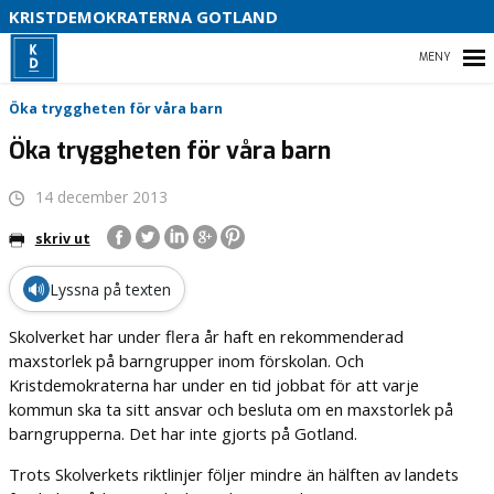
KRISTDEMOKRATERNA GOTLAND
D
HEM
S
Öka tryggheten för våra barn
Öka tryggheten för våra barn
14 december 2013
VÅR POLITIK
skriv ut
VÅRA FÖRTROENDEVALDA
🔊
Lyssna på texten
VAL 2026
Skolverket har under flera år haft en rekommenderad
maxstorlek på barngrupper inom förskolan. Och
Kristdemokraterna har under en tid jobbat för att varje
kommun ska ta sitt ansvar och besluta om en maxstorlek på
barngrupperna. Det har inte gjorts på Gotland.
Trots Skolverkets riktlinjer följer mindre än hälften av landets