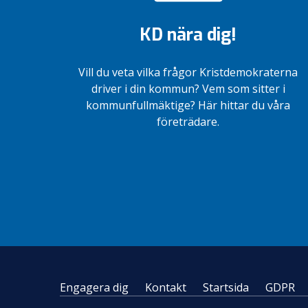
KD
KD nära dig!
Vill du veta vilka frågor Kristdemokraterna
driver i din kommun? Vem som sitter i
kommunfullmäktige? Här hittar du våra
företrädare.
Engagera dig
Kontakt
Startsida
GDPR