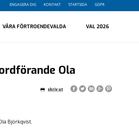
ENGAGERA DIG
KONTAKT
STARTSIDA
GDPR
VÅRA FÖRTROENDEVALDA
VAL 2026
 ordförande Ola
skriv ut
la Björkqvist.