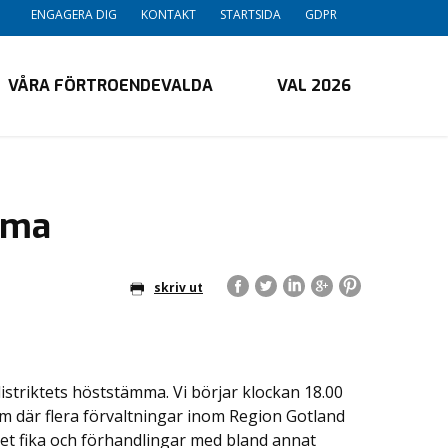
ENGAGERA DIG
KONTAKT
STARTSIDA
GDPR
VÅRA FÖRTROENDEVALDA
VAL 2026
mma
skriv ut
striktets höststämma. Vi börjar klockan 18.00
 där flera förvaltningar inom Region Gotland
et fika och förhandlingar med bland annat