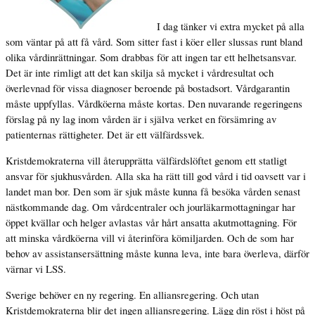
I dag tänker vi extra mycket på alla
som väntar på att få vård. Som sitter fast i köer eller slussas runt bland
olika vårdinrättningar. Som drabbas för att ingen tar ett helhetsansvar.
Det är inte rimligt att det kan skilja så mycket i vårdresultat och
överlevnad för vissa diagnoser beroende på bostadsort. Vårdgarantin
måste uppfyllas. Vårdköerna måste kortas. Den nuvarande regeringens
förslag på ny lag inom vården är i själva verket en försämring av
patienternas rättigheter. Det är ett välfärdssvek.
Kristdemokraterna vill återupprätta välfärdslöftet genom ett statligt
ansvar för sjukhusvården. Alla ska ha rätt till god vård i tid oavsett var i
landet man bor. Den som är sjuk måste kunna få besöka vården senast
nästkommande dag. Om vårdcentraler och jourläkarmottagningar har
öppet kvällar och helger avlastas vår hårt ansatta akutmottagning. För
att minska vårdköerna vill vi återinföra kömiljarden. Och de som har
behov av assistansersättning måste kunna leva, inte bara överleva, därför
värnar vi LSS.
Sverige behöver en ny regering. En alliansregering. Och utan
Kristdemokraterna blir det ingen alliansregering. Lägg din röst i höst på