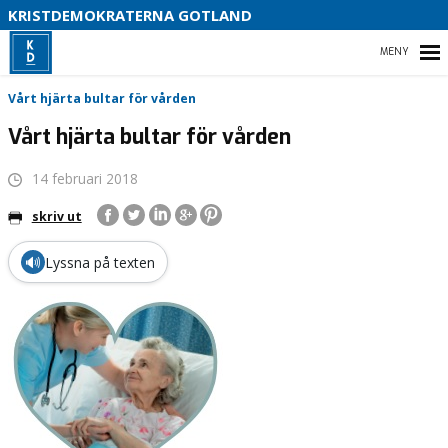
KRISTDEMOKRATERNA GOTLAND
D
HEM
S
Vårt hjärta bultar för vården
Vårt hjärta bultar för vården
14 februari 2018
VÅR POLITIK
skriv ut
VÅRA FÖRTROENDEVALDA
🔊
Lyssna på texten
VAL 2026