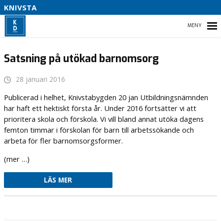
KNIVSTA
V
L
F
HEM
A
Satsning på utökad barnomsorg
P
–
28 januari 2016
NYHETER
Publicerad i helhet, Knivstabygden 20 jan Utbildningsnämnden
har haft ett hektiskt första år. Under 2016 fortsätter vi att
KOMMUNPROGRAM
prioritera skola och förskola. Vi vill bland annat utöka dagens
femton timmar i förskolan för barn till arbetssökande och
VALMANIFEST 2022
arbeta för fler barnomsorgsformer.
(mer …)
LÄS MER