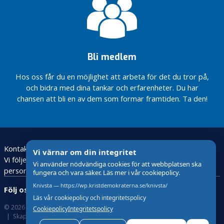
Bli medlem
Hos oss får du en möjlighet att arbeta för det du tror på,
och bidra med dina tankar och erfarenheter. Du har
chansen att bli en av dem som formar framtiden. Ta den!
Kontakt
Vi värnar om din integritet
Vi följer den nya lagstiftningen för behandling av
Vi använder nödvändiga cookies för att webbplatsen ska
personuppgifter – GDPR
fungera och vara säker. Läs mer i vår cookiepolicy.
Knivsta — https://wp.kristdemokraterna.se/knivsta/
Följ oss:
Läs vår cookiepolicy och integritetspolicy
© 2026 Kristdemokraterna
Om Cookies
Cookiepolicy
Integritetspolicy
Skapad med
av wasabiweb