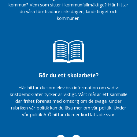
Livsmedelsbutik,
Livsmedelsbutik,
kommun? Vem som sitter i kommunfullmäktige? Här hittar
U
välkomstskyltar
välkomstskyltar
du våra företrädare i riksdagen, landstinget och
p
och namnsatta
och namnsatta
kommunen.
p
rondeller på
rondeller på
s
gång i Knivsta
gång i Knivsta
a
östra entré
östra entré
l
Utvärdering och
Utvärdering och
a
framåtblick –
framåtblick –
från
från
klottersanering
klottersanering
till nytt
till nytt
stationsområde
stationsområde
Gör du ett skolarbete?
Ny inriktning på
Ny inriktning på
samhällsutvecklingen
samhällsutvecklingen
Här hittar du som elev bra information om vad vi
i Knivsta – från förort
i Knivsta – från förort
kristdemokrater tycker är viktigt. Vårt mål är ett samhälle
till småstad
till småstad
där frihet förenas med omsorg om de svaga. Under
Skolan får
Skolan får
rubriken vår politik kan du läsa mer om vår politik. Under
efterfrågade
efterfrågade
Vår politik A-Ö hittar du mer kortfattade svar.
pengar och
pengar och
AR ska
AR ska
utvecklas
utvecklas