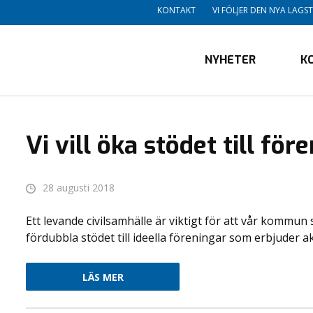
KONTAKT
VI FÖLJER DEN NYA LAG
NYHETER
K
Vi vill öka stödet till fö
28 augusti 2018
Ett levande civilsamhälle är viktigt för att vår kommun 
fördubbla stödet till ideella föreningar som erbjuder a
LÄS MER