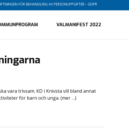
STIFTNINGEN FÖR BEHANDLING AV PERSONUPPGIFTER – GDPR
OMMUNPROGRAM
VALMANIFEST 2022
reningarna
ska vara trivsam. KD i Knivsta vill bland annat
ktiviteter för barn och unga. (mer …)