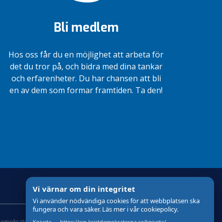
Bli medlem
Hos oss får du en möjlighet att arbeta för
det du tror på, och bidra med dina tankar
och erfarenheter. Du har chansen att bli
en av dem som formar framtiden. Ta den!
Vi värnar om din integritet
Vi använder nödvändiga cookies för att webbplatsen ska
fungera och vara säker. Läs mer i vår cookiepolicy.
demokraterna
Om Cookies
Skapad med
av wasabiweb
Knivsta — https://wp.kristdemokraterna.se/knivsta/