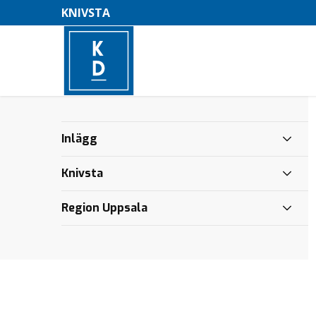
KNIVSTA
Höj barnbidraget
Höj barnbidraget
Akademiska
–
och stoppa
och stoppa
ska ha tid
tvångskvoteringen
tvångskvoteringen
för dig
Inlägg
M
Akademiska
Akademiska
e
Knivsta
ska ha tid
ska ha tid
för dig
för dig
n
Region Uppsala
Vi vill
Vi vill
y
bygga
bygga
Knivsta
Knivsta
bättre
bättre
Medlemskrönika:
Medlemskrönika:
Familjepolitik i
Familjepolitik i
Sveriges yngsta
Sveriges yngsta