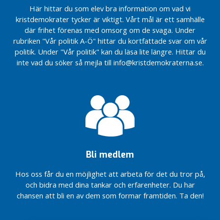
för
Här hittar du som elev bra information om vad vi
liten ort
kommun ska leva
Lindesberg
kristdemokrater tycker är viktigt. Vårt mål är ett samhälle
och utvecklas
En levande
Det
där frihet förenas med omsorg om de svaga. Under
landsbygd i
Med hjärta
ska
rubriken "Vår politik A-Ö" hittar du kortfattade svar om vår
Lindesbergs
för
löna
politik. Under "Vår politik" kan du läsa lite längre. Hittar du
kommun
Lindesberg
sig
inte vad du söker så mejla till info@kristdemokraterna.se.
Skolmaten
Det
att
i skolan är
ska
arbeta
både
löna
!
värdefull
sig
Brinner
och viktig
att
du för
arbeta
Mindre
samma
!
barngrupper
frågor
i förskolan
Brinner
som
kan äntligen
du för
jag?
Bli medlem
bli
samma
Bättre
verklighet
frågor
Hos oss får du en möjlighet att arbeta för det du tror på,
för
som
Kristdemokraterna
barn
och bidra med dina tankar och erfarenheter. Du har
jag?
i Lindesberg anser
och
chansen att bli en av dem som formar framtiden. Ta den!
att hela
familjer
Lindesbergs