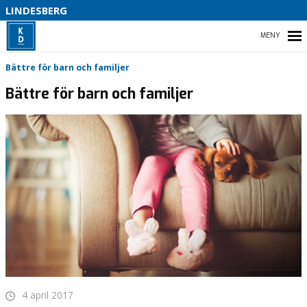
B
LINDESBERG
O
HEM
Bättre för barn och familjer
Bättre för barn och familjer
VAD VI STÅR FÖR!
VÅR POLITIK
VÅR PARTIAVDELNING
INSÄNDARE & MOTIONER
4 april 2017