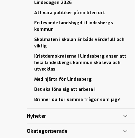
som
sig
Lindedagen 2026
medicinsk
Mindre
jag?
att
Att vara
elevhälsa
barngrupper
Att vara politiker på en liten ort
arbeta
politiker
i förskolan
!
på en
En levande landsbygd i Lindesbergs
kan äntligen
liten ort
kommun
bli
verklighet
En levande
Skolmaten i skolan är både värdefull och
landsbygd i
viktig
Kristdemokraterna
Lindesbergs
i Lindesberg anser
Kristdemokraterna i Lindesberg anser att
kommun
att hela
hela Lindesbergs kommun ska leva och
Lindesbergs
Skolmaten
utvecklas
kommun ska leva
i skolan är
och utvecklas
Med hjärta för Lindesberg
både
värdefull
Med hjärta
Det ska löna sig att arbeta !
och viktig
för
Brinner du för samma frågor som jag?
Lindesberg
Mindre
barngrupper
Det
Nyheter
i förskolan
ska
kan äntligen
löna
bli
Okategoriserade
sig
verklighet