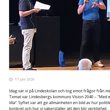
17 juni 2026
Idag var vi på Lindeskolan och tog emot frågor från m
Temat var Lindesbergs kommuns Vision 2040 – ”Med ett
lilla”. Syftet var att ge allmänheten en bild av hur poli
konkret och hur vi säkerställer att den blir verklighet.