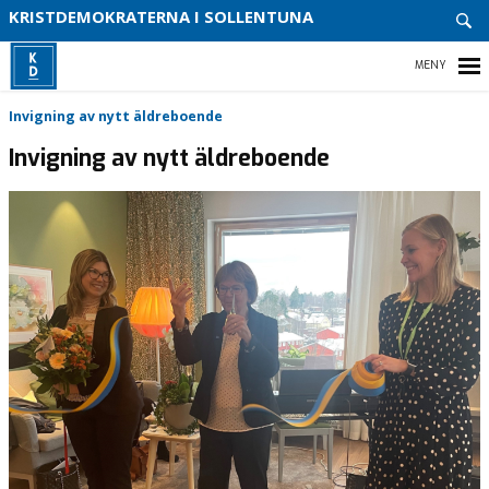
ENGA
KRISTDEMOKRATERNA I SOLLENTUNA
DIG
VITSI
VÅR
HEM
Invigning av nytt äldreboende
PARTI
Invigning av nytt äldreboende
VÅR
POLIT
ENGAGERA DIG
KALENDARIUM
MEDIA
VÅR PARTIAVDELNING
VÅR POLITIK