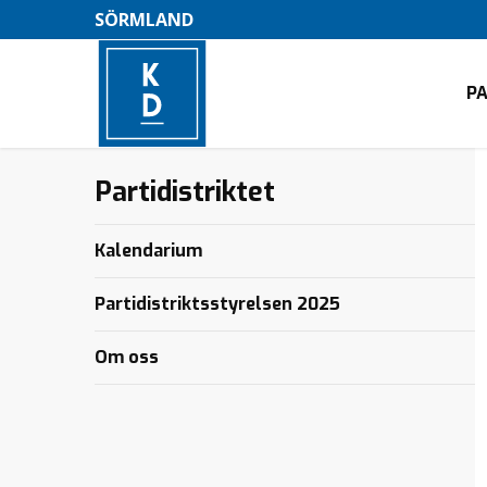
SÖRMLAND
P
Partidistriktet
–
M
Kalendarium
e
n
Partidistriktsstyrelsen 2025
y
Om oss