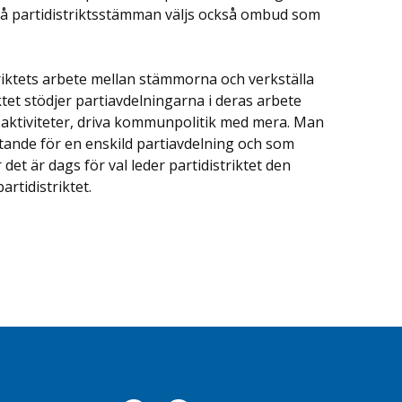
 På partidistriktsstämman väljs också ombud som
istriktets arbete mellan stämmorna och verkställa
ktet stödjer partiavdelningarna i deras arbete
aktiviteter, driva kommunpolitik med mera. Man
ttande för en enskild partiavdelning och som
det är dags för val leder partidistriktet den
rtidistriktet.