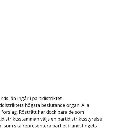
s län ingår i partidistriktet.
tidistriktets högsta beslutande organ. Alla
förslag. Rösträtt har dock bara de som
distriktsstämman väljs en partidistriktsstyrelse
m som ska representera partiet i landstingets