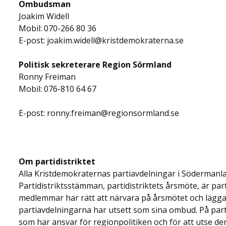
Ombudsman
Joakim Widell
Mobil: 070-266 80 36
E-post: joakim.widell@kristdemokraterna.se
Politisk sekreterare Region Sörmland
Ronny Freiman
Mobil: 076-810 64 67
E-post: ronny.freiman@regionsormland.se
Om partidistriktet
Alla Kristdemokraternas partiavdelningar i Södermanland
Partidistriktsstämman, partidistriktets årsmöte, är par
medlemmar har rätt att närvara på årsmötet och lägga 
partiavdelningarna har utsett som sina ombud. På parti
som har ansvar för regionpolitiken och för att utse de