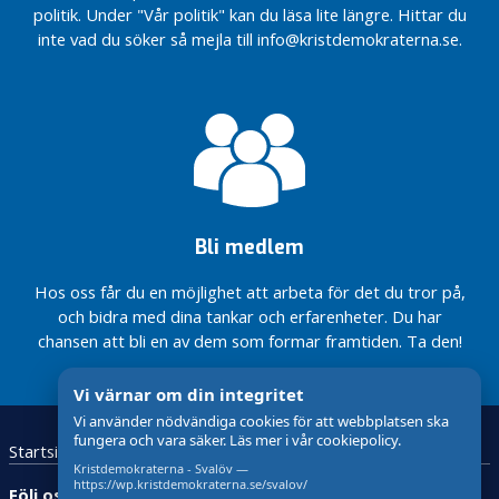
ett år före valet
politik. Under "Vår politik" kan du läsa lite längre. Hittar du
o
inte vad du söker så mejla till info@kristdemokraterna.se.
m
Två KD-
m
riksdagsledamöter
besökte Svalöv
u
n
Den 12 augusti
e
besöker två KD-
n
riksdagsledamöter
Svalöv
Igår besökte
Röstånga
Sveriges
marknad
Bli medlem
landsbygdsminister
2025
Peter Kullgren
Svalöv och Tågarp
Hos oss får du en möjlighet att arbeta för det du tror på,
KD
kommer
och bidra med dina tankar och erfarenheter. Du har
Minskad
att
chansen att bli en av dem som formar framtiden. Ta den!
arbetslöshet i
medverka
Svalövs
på
kommun och
Vi värnar om din integritet
Röstånga
nöjda brukare i
Vi använder nödvändiga cookies för att webbplatsen ska
marknad
äldreomsorgen
fungera och vara säker. Läs mer i vår cookiepolicy.
den 19-20
Startsida
Kristdemokraterna
Kontakta oss
Bli medlem!
Svar på
Kristdemokraterna - Svalöv —
juli 2025
insändare
https://wp.kristdemokraterna.se/svalov/
Följ oss: