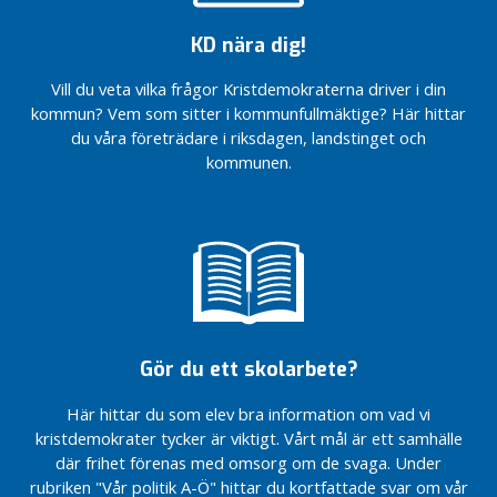
i
frågor
frågor
äldreomsorgen
frågor
n
som
som
som
KD nära dig!
Svar på
s
jag?
jag?
jag?
insändare
ä
Vill du veta vilka frågor Kristdemokraterna driver i din
Bättre
angående
Bättre
n
kommun? Vem som sitter i kommunfullmäktige? Här hittar
för
omsorg och
för
d
du våra företrädare i riksdagen, landstinget och
barn
skattepengar
barn
a
och
och
kommunen.
Som del i den
familjer
familjer
r
styrande
e
majoriteten i
Svalöv deltog KD
f
tillsammans med
a
M och SD i en
m
presskonferens
med anledning av
i
avsiktsförklaringen
l
Gör du ett skolarbete?
som skrevs under
j
av KSO och
e
Här hittar du som elev bra information om vad vi
företaget Blykalla
r
kristdemokrater tycker är viktigt. Vårt mål är ett samhälle
KD Svalöv deltog
där frihet förenas med omsorg om de svaga. Under
I
i
rubriken "Vår politik A-Ö" hittar du kortfattade svar om vår
inspirationsdagen
K