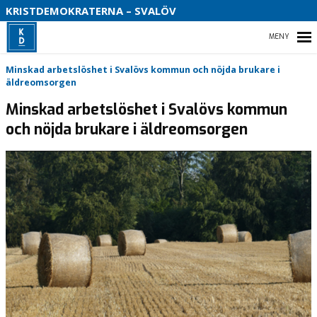
S
KRISTDEMOKRATERNA – SVALÖV
B
HEM
Minskad arbetslöshet i Svalövs kommun och nöjda brukare i
O
äldreomsorgen
Minskad arbetslöshet i Svalövs kommun
och nöjda brukare i äldreomsorgen
VAD VI STÅR FÖR!
VÅR PARTIAVDELNING
VAD VILL VI I VÅR KOMMUN