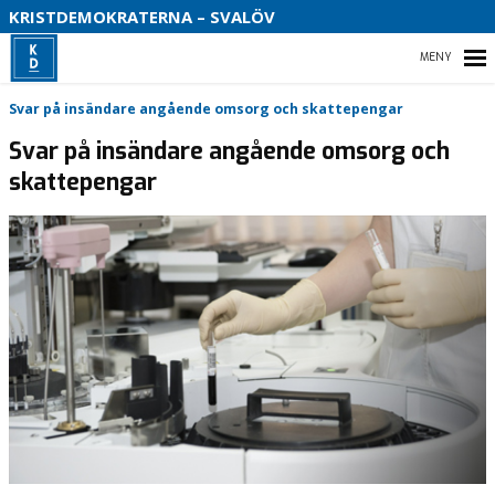
S
KRISTDEMOKRATERNA – SVALÖV
B
HEM
Svar på insändare angående omsorg och skattepengar
O
Svar på insändare angående omsorg och
skattepengar
VAD VI STÅR FÖR!
VÅR PARTIAVDELNING
VAD VILL VI I VÅR KOMMUN