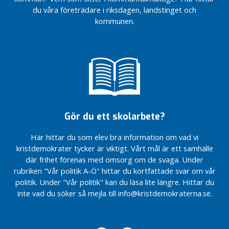
d
du våra företrädare i riksdagen, landstinget och
barn
skattepengar
barn
a
och
och
kommunen.
Som del i den
familjer
familjer
r
styrande
e
majoriteten i
Svalöv deltog KD
f
tillsammans med
a
M och SD i en
m
presskonferens
med anledning av
i
avsiktsförklaringen
l
Gör du ett skolarbete?
som skrevs under
j
av KSO och
e
Här hittar du som elev bra information om vad vi
företaget Blykalla
r
kristdemokrater tycker är viktigt. Vårt mål är ett samhälle
KD Svalöv deltog
där frihet förenas med omsorg om de svaga. Under
I
i
rubriken "Vår politik A-Ö" hittar du kortfattade svar om vår
inspirationsdagen
K
ett år före valet
politik. Under "Vår politik" kan du läsa lite längre. Hittar du
o
inte vad du söker så mejla till info@kristdemokraterna.se.
m
Två KD-
m
riksdagsledamöter
besökte Svalöv
u
n