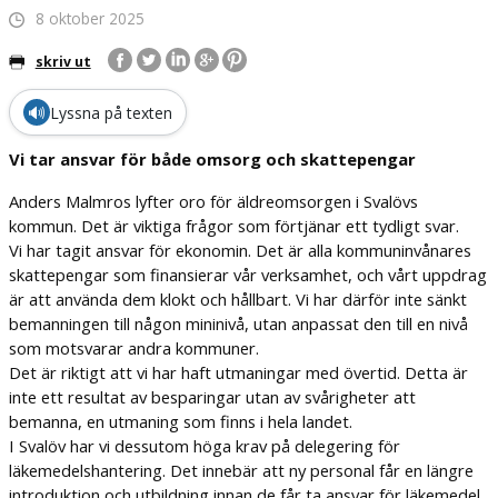
8 oktober 2025
skriv ut
🔊
Lyssna på texten
Vi tar ansvar för både omsorg och skattepengar
Anders Malmros lyfter oro för äldreomsorgen i Svalövs
kommun. Det är viktiga frågor som förtjänar ett tydligt svar.
Vi har tagit ansvar för ekonomin. Det är alla kommuninvånares
skattepengar som finansierar vår verksamhet, och vårt uppdrag
är att använda dem klokt och hållbart. Vi har därför inte sänkt
bemanningen till någon mininivå, utan anpassat den till en nivå
som motsvarar andra kommuner.
Det är riktigt att vi har haft utmaningar med övertid. Detta är
inte ett resultat av besparingar utan av svårigheter att
bemanna, en utmaning som finns i hela landet.
I Svalöv har vi dessutom höga krav på delegering för
läkemedelshantering. Det innebär att ny personal får en längre
introduktion och utbildning innan de får ta ansvar för läkemedel.