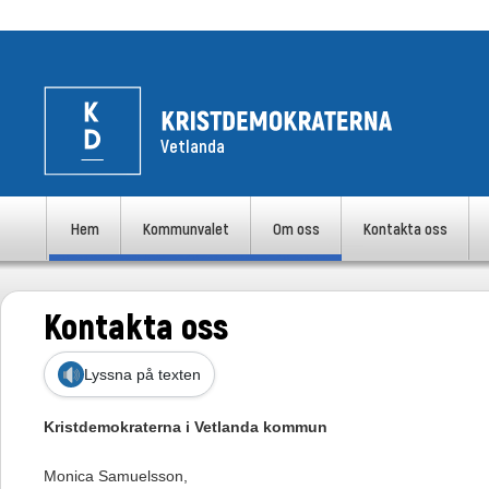
Vetlanda
uvudmeny
Hem
Kommunvalet
Om oss
Kontakta oss
Hoppa till huvudinnehåll
Hoppa till sekundärt innehåll
Kontakta oss
Lyssna på texten
Kristdemokraterna i Vetlanda kommun
Monica Samuelsson,