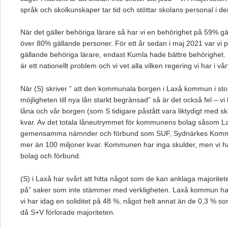
språk och skolkunskaper tar tid och stöttar skolans personal i de
När det gäller behöriga lärare så har vi en behörighet på 59% 
över 80% gällande personer. För ett år sedan i maj 2021 var vi på
gällande behöriga lärare, endast Kumla hade bättre behörighet. 
är ett nationellt problem och vi vet alla vilken regering vi har i vår
När (S) skriver ” att den kommunala borgen i Laxå kommun i stort
möjligheten till nya lån starkt begränsad” så är det också fel – vi
låna och vår borgen (som S tidigare påstått vara liktydigt med 
kvar. Av det totala låneutrymmet för kommunens bolag såsom 
gemensamma nämnder och förbund som SUF, Sydnärkes Kommun
mer än 100 miljoner kvar. Kommunen har inga skulder, men vi ha
bolag och förbund.
(S) i Laxå har svårt att hitta något som de kan anklaga majoritete
på” saker som inte stämmer med verkligheten. Laxå kommun har
vi har idag en soliditet på 48 %, något helt annat än de 0,3 % s
då S+V förlorade majoriteten.