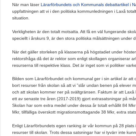
När man läser
Lärarförbundets och Kommunals debattartikel i 
uppfattningen att vi i den politiska kommunledningen i Laxå total
situation.
Verkligheten är den totalt motsatta. Att få en väl fungerande skol
speciellt i årskurs 9, är den stora politiska målsättningen unde
När det gäller storleken på klasserna på högstadiet under hösten
rektorsfråga då det är rektor som enligt skollagen organiserar ar
resurserna till respektive klass. Det är inget som vi politiker varke
Bilden som Lärarförbundet och kommunal ger i sin artikel är att
bort resurser från skolan så att vi ”slår undan benen på elever m
och att skolan kommer ner på svältgränsen. Faktum är att Lax
ett av senaste tre åren (2017-2019) gjort extrasatsningar på mån
Skolan har som extra medel under dessa år totalt erhållit 84 M
Mkr, tillfälliga överskott migrationsmottagande 38 Mkr, extra sta
Enligt Lärarförbundets egen ranking är vår kommun på 28 plats i
resurser till skolan. Trots dessa satsningar har vi tyvärr inte kun