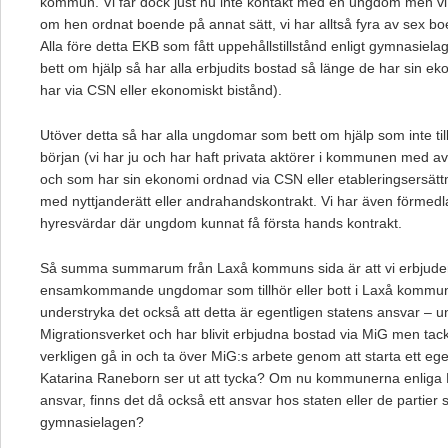
kommun. Vi får dock just nu inte kontakt med en ungdom men vi 
om hen ordnat boende på annat sätt, vi har alltså fyra av sex bo
Alla före detta EKB som fått uppehållstillstånd enligt gymnasiela
bett om hjälp så har alla erbjudits bostad så länge de har sin ek
har via CSN eller ekonomiskt bistånd).
Utöver detta så har alla ungdomar som bett om hjälp som inte t
början (vi har ju och har haft privata aktörer i kommunen med
och som har sin ekonomi ordnad via CSN eller etableringsersättni
med nyttjanderätt eller andrahandskontrakt. Vi har även förmedl
hyresvärdar där ungdom kunnat få första hands kontrakt.
Så summa summarum från Laxå kommuns sida är att vi erbjuder st
ensamkommande ungdomar som tillhör eller bott i Laxå kommun!
understryka det också att detta är egentligen statens ansvar – u
Migrationsverket och har blivit erbjudna bostad via MiG men ta
verkligen gå in och ta över MiG:s arbete genom att starta ett eg
Katarina Raneborn ser ut att tycka? Om nu kommunerna enliga 
ansvar, finns det då också ett ansvar hos staten eller de partier
gymnasielagen?