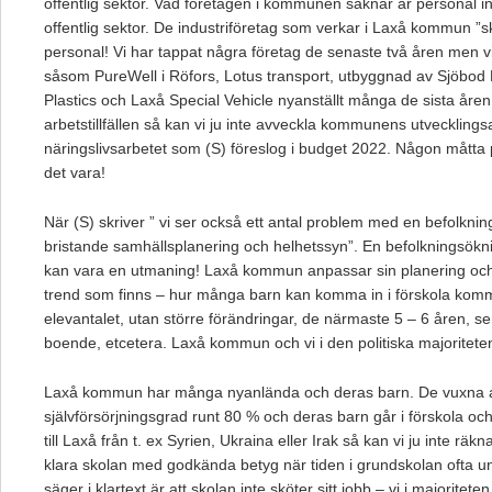
offentlig sektor. Vad företagen i kommunen saknar är personal i
offentlig sektor. De industriföretag som verkar i Laxå kommun ”s
personal! Vi har tappat några företag de senaste två åren men vi h
såsom PureWell i Röfors, Lotus transport, utbyggnad av Sjöbod 
Plastics och Laxå Special Vehicle nyanställt många de sista åren, 
arbetstillfällen så kan vi ju inte avveckla kommunens utveckling
näringslivsarbetet som (S) föreslog i budget 2022. Någon måtta 
det vara!
När (S) skriver ” vi ser också ett antal problem med en befolkni
bristande samhällsplanering och helhetssyn”. En befolkningsökni
kan vara en utmaning! Laxå kommun anpassar sin planering och
trend som finns – hur många barn kan komma in i förskola komm
elevantalet, utan större förändringar, de närmaste 5 – 6 åren, se
boende, etcetera. Laxå kommun och vi i den politiska majoriteten
Laxå kommun har många nyanlända och deras barn. De vuxna 
självförsörjningsgrad runt 80 % och deras barn går i förskola o
till Laxå från t. ex Syrien, Ukraina eller Irak så kan vi ju inte rä
klara skolan med godkända betyg när tiden i grundskolan ofta und
säger i klartext är att skolan inte sköter sitt jobb – vi i majoriteten