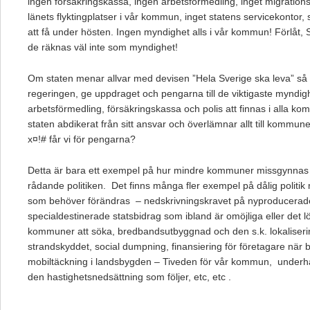
ingen försäkringskassa, ingen arbetsförmedling, inget migrations
länets flyktingplatser i vår kommun, inget statens servicekont
att få under hösten. Ingen myndighet alls i vår kommun! Förlåt,
de räknas väl inte som myndighet!
Om staten menar allvar med devisen ”Hela Sverige ska leva” så 
regeringen, ge uppdraget och pengarna till de viktigaste myndi
arbetsförmedling, försäkringskassa och polis att finnas i alla k
staten abdikerat från sitt ansvar och överlämnar allt till kommun
x¤!# får vi för pengarna?
Detta är bara ett exempel på hur mindre kommuner missgynnas 
rådande politiken. Det finns många fler exempel på dålig polit
som behöver förändras – nedskrivningskravet på nyproducerad
specialdestinerade statsbidrag som ibland är omöjliga eller det lö
kommuner att söka, bredbandsutbyggnad och den s.k. lokaliseri
strandskyddet, social dumpning, finansiering för företagare när b
mobiltäckning i landsbygden – Tiveden för vår kommun, underhå
den hastighetsnedsättning som följer, etc, etc .