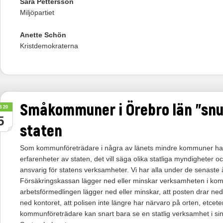
Sara Pettersson
Miljöpartiet
Anette Schön
Kristdemokraterna
Småkommuner i Örebro län ”snu
B 20
5
staten
Som kommunföreträdare i några av länets mindre kommuner har
erfarenheter av staten, det vill säga olika statliga myndigheter 
ansvarig för statens verksamheter. Vi har alla under de senaste 
Försäkringskassan lägger ned eller minskar verksamheten i ko
arbetsförmedlingen lägger ned eller minskar, att posten drar ned 
ned kontoret, att polisen inte längre har närvaro på orten, etce
kommunföreträdare kan snart bara se en statlig verksamhet i s