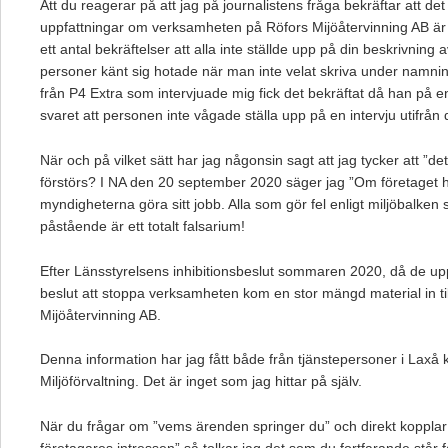
Att du reagerar på att jag på journalistens fråga bekräftar att de
uppfattningar om verksamheten på Röfors Mijöåtervinning AB är 
ett antal bekräftelser att alla inte ställde upp på din beskrivning 
personer känt sig hotade när man inte velat skriva under namnin
från P4 Extra som intervjuade mig fick det bekräftat då han på en
svaret att personen inte vågade ställa upp på en intervju utifrån
När och på vilket sätt har jag någonsin sagt att jag tycker att ”det
förstörs? I NA den 20 september 2020 säger jag ”Om företaget ha
myndigheterna göra sitt jobb. Alla som gör fel enligt miljöbalken 
påstående är ett totalt falsarium!
Efter Länsstyrelsens inhibitionsbeslut sommaren 2020, då de up
beslut att stoppa verksamheten kom en stor mängd material in t
Mijöåtervinning AB.
Denna information har jag fått både från tjänstepersoner i Lax
Miljöförvaltning. Det är inget som jag hittar på själv.
När du frågar om ”vems ärenden springer du” och direkt kopplar 