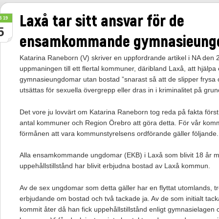
Laxå tar sitt ansvar för de
B 19
5
ensamkommande gymnasieung
Katarina Raneborn (V) skriver en uppfordrande artikel i NA den 
uppmaningen till ett flertal kommuner, däribland Laxå, att hj
gymnasieungdomar utan bostad ”snarast så att de slipper frysa oc
utsättas för sexuella övergrepp eller dras in i kriminalitet på grun
Det vore ju lovvärt om Katarina Raneborn tog reda på fakta förs
antal kommuner och Region Örebro att göra detta. För vår komm
förmånen att vara kommunstyrelsens ordförande gäller följande.
Alla ensamkommande ungdomar (EKB) i Laxå som blivit 18 år me
uppehållstillstånd har blivit erbjudna bostad av Laxå kommun.
Av de sex ungdomar som detta gäller har en flyttat utomlands, tre ta
erbjudande om bostad och två tackade ja. Av de som initialt ta
kommit åter då han fick uppehållstillstånd enligt gymnasielagen oc