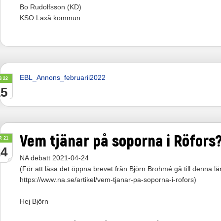
Bo Rudolfsson (KD)
KSO Laxå kommun
EBL_Annons_februarii2022
B 22
15
Vem tjänar på soporna i Röfors
R 21
24
NA debatt 2021-04-24
(För att läsa det öppna brevet från Björn Brohmé gå till denna lä
https://www.na.se/artikel/vem-tjanar-pa-soporna-i-rofors)
Hej Björn