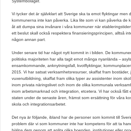
Systembolaget.
Vi tycker det är självklart att Sverige ska ta emot flyktingar men d
kommunerna inte kan påverka. Lika lite som vi kan påverka de
åt att dumpa sina invånare i våra kommuner när etableringstiden
ett beslut skall också respektera finansieringsprincipen, alltså i
någon annan part.
Under senare tid har något nytt kommit in i bilden. De kommuner
politiska majoriteten har alla tagit emot många nyanlända – asy
ensamkommande, anknytningsfall, kvotflyktingar, kommunplace
2015. Vi har satsat verksamhetsresurser, skaffat fram bostäder
vuxenutbildning, skaffat fram olika typer av assistenter inom skol
inom privata näringslivet och inom de olika kommunala verksamh
inom arbetsmarknad och integration, etcetera. Vi har också fått
staten under de senaste åren, främst som ersättning för våra ko
skola och integrationsarbetet.
Det nya är följande, ibland har de personer som kommit till Sver
problem där vi som kommuner inte har kompetens för att ta hand 
hjälpa dem genom att anlita olika boenden, institutioner eller pro