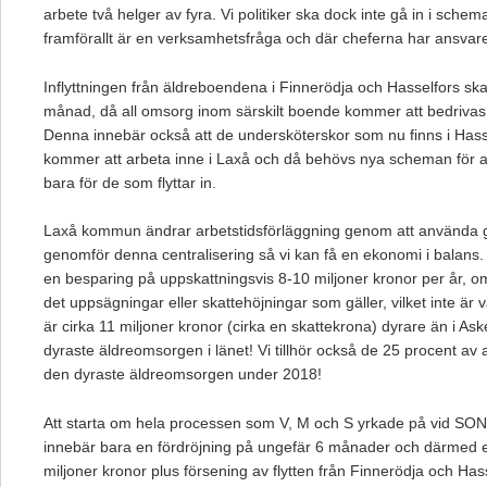
arbete två helger av fyra. Vi politiker ska dock inte gå in i sche
framförallt är en verksamhetsfråga och där cheferna har ansvare
Inflyttningen från äldreboendena i Finnerödja och Hasselfors ska
månad, då all omsorg inom särskilt boende kommer att bedriv
Denna innebär också att de undersköterskor som nu finns i Hass
kommer att arbeta inne i Laxå och då behövs nya scheman för al
bara för de som flyttar in.
Laxå kommun ändrar arbetstidsförläggning genom att använda 
genomför denna centralisering så vi kan få en ekonomi i balans
en besparing på uppskattningsvis 8-10 miljoner kronor per år, o
det uppsägningar eller skattehöjningar som gäller, vilket inte är v
är cirka 11 miljoner kronor (cirka en skattekrona) dyrare än i Ask
dyraste äldreomsorgen i länet! Vi tillhör också de 25 procent a
den dyraste äldreomsorgen under 2018!
Att starta om hela processen som V, M och S yrkade på vid S
innebär bara en fördröjning på ungefär 6 månader och därmed e
miljoner kronor plus försening av flytten från Finnerödja och H