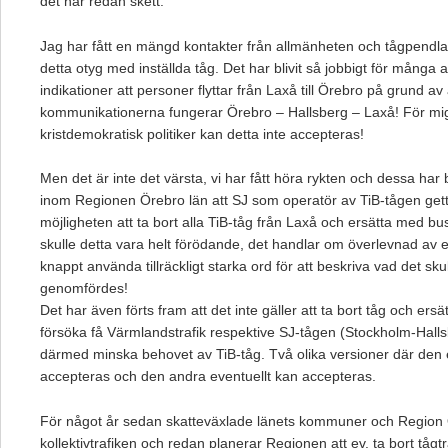
det har redan skett.
Jag har fått en mängd kontakter från allmänheten och tågpendl
detta otyg med inställda tåg. Det har blivit så jobbigt för många at
indikationer att personer flyttar från Laxå till Örebro på grund av 
kommunikationerna fungerar Örebro – Hallsberg – Laxå! För 
kristdemokratisk politiker kan detta inte accepteras!
Men det är inte det värsta, vi har fått höra rykten och dessa har
inom Regionen Örebro län att SJ som operatör av TiB-tågen gett
möjligheten att ta bort alla TiB-tåg från Laxå och ersätta med 
skulle detta vara helt förödande, det handlar om överlevnad av
knappt använda tillräckligt starka ord för att beskriva vad det sk
genomfördes!
Det har även förts fram att det inte gäller att ta bort tåg och ers
försöka få Värmlandstrafik respektive SJ-tågen (Stockholm-Halls
därmed minska behovet av TiB-tåg. Två olika versioner där den 
accepteras och den andra eventuellt kan accepteras.
För något år sedan skatteväxlade länets kommuner och Region Ö
kollektivtrafiken och redan planerar Regionen att ev. ta bort tågt