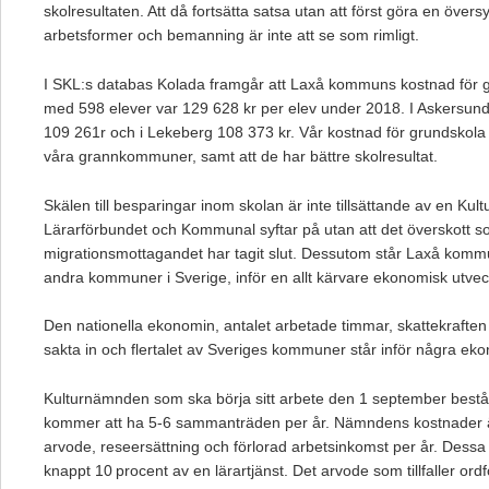
skolresultaten. Att då fortsätta satsa utan att först göra en översy
arbetsformer och bemanning är inte att se som rimligt.
I SKL:s databas Kolada framgår att Laxå kommuns kostnad för g
med 598 elever var 129 628 kr per elev under 2018. I Askersund
109 261r och i Lekeberg 108 373 kr. Vår kostnad för grundskola 
våra grannkommuner, samt att de har bättre skolresultat.
Skälen till besparingar inom skolan är inte tillsättande av en Kul
Lärarförbundet och Kommunal syftar på utan att det överskott so
migrationsmottagandet har tagit slut. Dessutom står Laxå komm
andra kommuner i Sverige, inför en allt kärvare ekonomisk utvec
Den nationella ekonomin, antalet arbetade timmar, skattekraften e
sakta in och flertalet av Sveriges kommuner står inför några eko
Kulturnämnden som ska börja sitt arbete den 1 september best
kommer att ha 5-6 sammanträden per år. Nämndens kostnader är
arvode, reseersättning och förlorad arbetsinkomst per år. Dessa
knappt 10 procent av en lärartjänst. Det arvode som tillfaller o