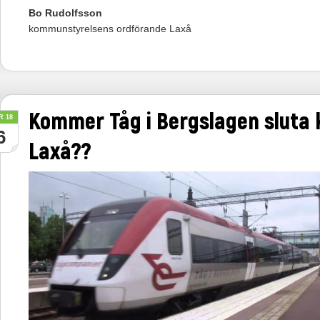
Bo Rudolfsson
kommunstyrelsens ordförande Laxå
Kommer Tåg i Bergslagen sluta k
R 18
6
Laxå??