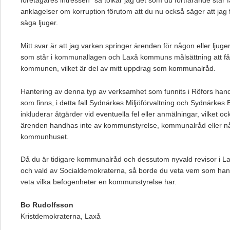
företagares intressen” så tolkar jag det som du fortfarande står fa
anklagelser om korruption förutom att du nu också säger att jag 
säga ljuger.
Mitt svar är att jag varken springer ärenden för någon eller ljuge
som står i kommunallagen och Laxå kommuns målsättning att få
kommunen, vilket är del av mitt uppdrag som kommunalråd.
Hantering av denna typ av verksamhet som funnits i Röfors ha
som finns, i detta fall Sydnärkes Miljöförvaltning och Sydnärkes 
inkluderar åtgärder vid eventuella fel eller anmälningar, vilket o
ärenden handhas inte av kommunstyrelse, kommunalråd eller n
kommunhuset.
Då du är tidigare kommunalråd och dessutom nyvald revisor i
och vald av Socialdemokraterna, så borde du veta vem som han
veta vilka befogenheter en kommunstyrelse har.
Bo Rudolfsson
Kristdemokraterna, Laxå