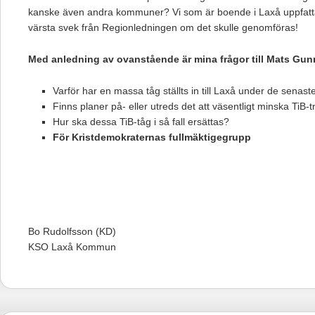
kanske även andra kommuner? Vi som är boende i Laxå uppfattar
värsta svek från Regionledningen om det skulle genomföras!
Med anledning av ovanstående är mina frågor till
Mats Gun
Varför har en massa tåg ställts in till Laxå under de senas
Finns planer på- eller utreds det att väsentligt minska TiB-tr
Hur ska dessa TiB-tåg i så fall ersättas?
För Kristdemokraternas fullmäktigegrupp
Bo Rudolfsson (KD)
KSO Laxå Kommun