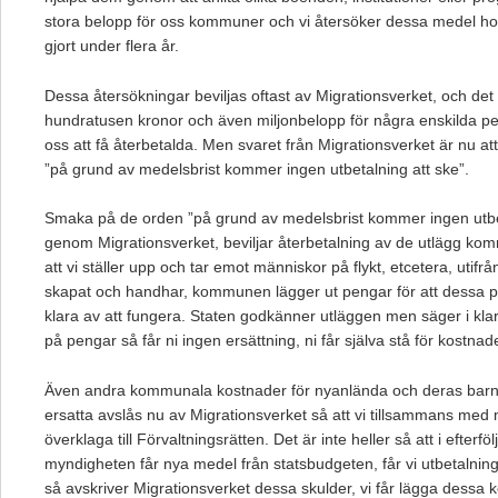
stora belopp för oss kommuner och vi återsöker dessa medel ho
gjort under flera år.
Dessa återsökningar beviljas oftast av Migrationsverket, och det 
hundratusen kronor och även miljonbelopp för några enskilda pe
oss att få återbetalda. Men svaret från Migrationsverket är nu a
”på grund av medelsbrist kommer ingen utbetalning att ske”.
Smaka på de orden ”på grund av medelsbrist kommer ingen utbet
genom Migrationsverket, beviljar återbetalning av de utlägg ko
att vi ställer upp och tar emot människor på flykt, etcetera, utif
skapat och handhar, kommunen lägger ut pengar för att dessa p
klara av att fungera. Staten godkänner utläggen men säger i klart
på pengar så får ni ingen ersättning, ni får själva stå för kostnad
Även andra kommunala kostnader för nyanlända och deras barn s
ersatta avslås nu av Migrationsverket så att vi tillsammans 
överklaga till Förvaltningsrätten. Det är inte heller så att i efterf
myndigheten får nya medel från statsbudgeten, får vi utbetalning r
så avskriver Migrationsverket dessa skulder, vi får lägga dessa 