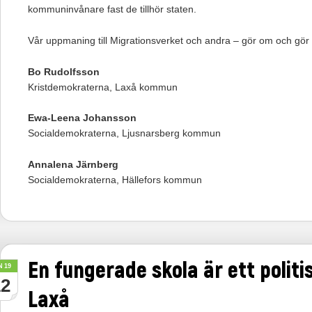
kommuninvånare fast de tillhör staten.
Vår uppmaning till Migrationsverket och andra – gör om och gör r
Bo Rudolfsson
Kristdemokraterna, Laxå kommun
Ewa-Leena Johansson
Socialdemokraterna, Ljusnarsberg kommun
Annalena Järnberg
Socialdemokraterna, Hällefors kommun
En fungerade skola är ett politi
N 19
12
Laxå