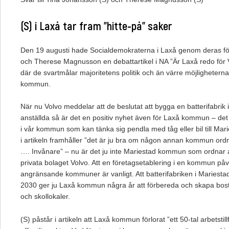
(S) i Laxå tar fram ”hitte-på” saker
Den 19 augusti hade Socialdemokraterna i Laxå genom deras f
och Therese Magnusson en debattartikel i NA ”Är Laxå redo för V
där de svartmålar majoritetens politik och än värre möjligheterna
kommun.
När nu Volvo meddelar att de beslutat att bygga en batterifabrik
anställda så är det en positiv nyhet även för Laxå kommun – de
i vår kommun som kan tänka sig pendla med tåg eller bil till Ma
i artikeln framhåller ”det är ju bra om någon annan kommun ordnar
…. Invånare” – nu är det ju inte Mariestad kommun som ordnar arb
privata bolaget Volvo. Att en företagsetablering i en kommun p
angränsande kommuner är vanligt. Att batterifabriken i Mariestad
2030 ger ju Laxå kommun några år att förbereda och skapa bost
och skollokaler.
(S) påstår i artikeln att Laxå kommun förlorat ”ett 50-tal arbetstil