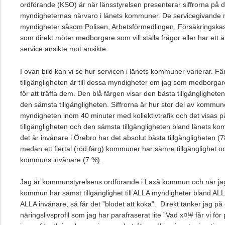
ordförande (KSO) är när länsstyrelsen presenterar siffrorna på d
myndigheternas närvaro i länets kommuner. De servicegivande 
myndigheter såsom Polisen, Arbetsförmedlingen, Försäkringska
som direkt möter medborgare som vill ställa frågor eller har ett 
service ansikte mot ansikte.
I ovan bild kan vi se hur servicen i länets kommuner varierar. F
tillgängligheten är till dessa myndigheter om jag som medborgare 
för att träffa dem. Den blå färgen visar den bästa tillgänglighet
den sämsta tillgängligheten. Siffrorna är hur stor del av kommu
myndigheten inom 40 minuter med kollektivtrafik och det visas 
tillgängligheten och den sämsta tillgängligheten bland länets kom
det är invånare i Örebro har det absolut bästa tillgängligheten (
medan ett flertal (röd färg) kommuner har sämre tillgänglighet o
kommuns invånare (7 %).
Jag är kommunstyrelsens ordförande i Laxå kommun och när jag
kommun har sämst tillgänglighet till ALLA myndigheter bland A
ALLA invånare, så får det ”blodet att koka”. Direkt tänker jag på e
näringslivsprofil som jag har parafraserat lite ”Vad x¤!# får vi fö