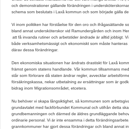
och demonstrationer gällande förändringen i undersköterskornas
schema som beslutats i Laxå kommun och som började gälla de
Vi inom politiken har förståelse för den oro och ifrågasättande 
bland annat undersköterskor vid Ramundergården och inom Hemtj
att få invanda rutiner och arbetstider ändrade är alltid jobbigt. Vi
både verksamhetsmässigt och ekonomiskt som måste hanteras på
därav dessa förändringar.
Den ekonomiska situationen har ändrats drastiskt för Laxå kom
främst genom statens handlande. Vår kommun tillsammans m
står som förlorare då staten ändrar regler, avvecklar arbetsförm
försäkringskassa, nekar utbetalning av ersättningar som är godk
bidrag inom Migrationsområdet, etcetera.
Nu behöver vi skapa långsiktighet, så kommunen som arbetsgivare 
grundavtalet med fackförbundet Kommunal och utifrån detta ska
grundbemanningen och därmed de äldres grundläggande behov o
ordinarie personal. Vi är inte ensamma i detta förändringsarbete
grannkommuner har gjort dessa förändringar och bland annat in