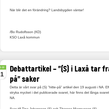
När blir det en förändring? Landsbygden väntar!
/Bo Rudolfsson (KD)
KSO Laxå kommun
Debattartikel – ”(S) i Laxå tar f
G 22
31
på” saker
Detta är vårt svar på (S) ”hitte-på” artikel den 19 augusti i NA. E
stryka mycket i det publicerade svaret, här finns det långa svaret 
NA.
Svar till Tina Johansson (S) och Therese Magnusson (S)