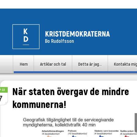
Bo Rudolfsson
uvudmeny
Hem
Artiklar och tal
Detta är jag…
Kontakta mi
Hoppa till huvudinnehåll
Hoppa till sekundärt innehåll
När staten övergav de mindre
P 22
7
kommunerna!