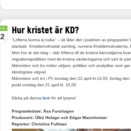
Hur kristet är KD?
R 21
22
”Löftena kunna ej svika” – så låter det i psalmen av pingspasto
startade Kristdemokratisk samling, numera Kristdemokraterna, 
Men hur är det idag – står löftena till de kristna kärnväljarna 
migrationspolitiken med de kristna värderingarna och vart är pa
Människor och tro möter väljare, politiker och analytiker som ger
ideologiska vägval.
Människor och tro i P1 torsdag den 22 april kl.14.03, lördag den 
podd onsdag den 21 april kl. 15.00
Klicka på denna
länk
för att lyssna!
Programledare: Åsa Furuhagen
Producent: Ülkü Holago och Edgar Mannheimer
Reporter: Christine Fullman