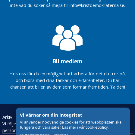
a
inte vad du söker så mejla till info@kristdemokraterna.se.
n
s
p
a
r
e
n
s
m
Bli medlem
e
Hos oss får du en möjlighet att arbeta för det du tror på,
d
och bidra med dina tankar och erfarenheter. Du har
d
chansen att bli en av dem som formar framtiden. Ta den!
e
l
a
n
d
Vi värnar om din integritet
Arkiv
Bli medlem
Valet 2026
e
Vi använder nödvändiga cookies för att webbplatsen ska
Vi följer den nya lagstiftningen för behandling av
fungera och vara säker. Läs mer i vår cookiepolicy.
personuppgifter – GDPR
V
Kristdemokraterna i Linköping —