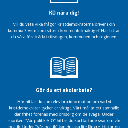
n
g
KD nära dig!
s
v
Vill du veta vilka frågor Kristdemokraterna driver i din
a
kommun? Vem som sitter i kommunfullmäktige? Här hittar
l
du våra företräda i riksdagen, kommunen och regionen.
p
r
o
g
r
a
m
2
Gör du ett skolarbete?
0
2
Här hittar du som elev bra information om vad vi
6
kristdemokrater tycker är viktigt. Vårt mål är ett samhälle
där frihet förenas med omsorg om de svaga. Under
T
rubriken "Vår politik A-Ö" hittar du kortfattade svar om vår
r
politik. Under "Vår politik" kan du läsa lite längre. Hittar du