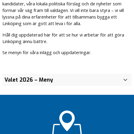
kandidater, våra lokala politiska förslag och de nyheter som
formar vår väg fram till valdagen. Vi vill inte bara styra – vi vill
lyssna på dina erfarenheter för att tillsammans bygga ett
Linköping som är gott att leva i för alla.
Håll dig uppdaterad här för att se hur vi arbetar för att göra
Linköping ännu bättre.
Se menyn för våra inlägg och uppdateringar.
Valet 2026
– Meny
K
D
L
i
n
k
ö
p
i