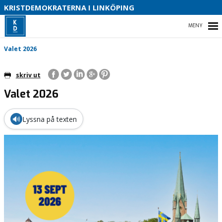
S
KRISTDEMOKRATERNA I LINKÖPING
V
P
HEM
V
Valet 2026
P
V
skriv ut
2
Valet 2026
VÅRT PARTI
VÅR POLITIK
🔊
Lyssna på texten
KONTAKTA OSS