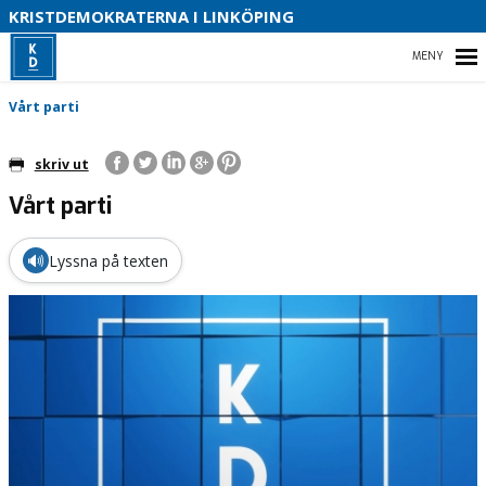
S
KRISTDEMOKRATERNA I LINKÖPING
V
P
HEM
V
Vårt parti
P
V
skriv ut
2
Vårt parti
VÅRT PARTI
VÅR POLITIK
🔊
Lyssna på texten
KONTAKTA OSS