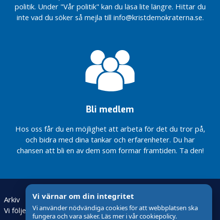
politik. Under "Vår politik" kan du läsa lite längre. Hittar du
v
inte vad du söker så mejla till info@kristdemokraterna.se.
a
l
d
a
P
a
r
t
Bli medlem
i
a
Hos oss får du en möjlighet att arbeta för det du tror på,
v
och bidra med dina tankar och erfarenheter. Du har
d
chansen att bli en av dem som formar framtiden. Ta den!
e
l
n
i
Vi värnar om din integritet
Arkiv
Bli medlem
Valet 2026
n
Vi använder nödvändiga cookies för att webbplatsen ska
Vi följer den nya lagstiftningen för behandling av
g
fungera och vara säker. Läs mer i vår cookiepolicy.