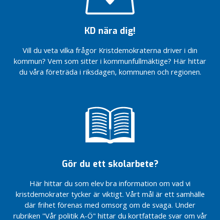
i
Solveig
g
Danielsson
e
KD nära dig!
Torbjörn
g
Nibelius
r
Vill du veta vilka frågor Kristdemokraterna driver i din
u
kommun? Vem som sitter i kommunfullmäktige? Här hittar
p
du våra företräda i riksdagen, kommunen och regionen.
p
e
n
F
ö
r
t
Gör du ett skolarbete?
r
o
Här hittar du som elev bra information om vad vi
e
kristdemokrater tycker är viktigt. Vårt mål är ett samhälle
n
där frihet förenas med omsorg om de svaga. Under
d
rubriken "Vår politik A-Ö" hittar du kortfattade svar om vår
e