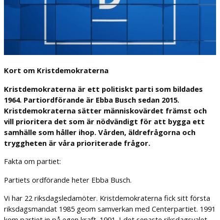
Kort om Kristdemokraterna
Kristdemokraterna är ett politiskt parti som bildades
1964. Partiordförande är Ebba Busch sedan 2015.
Kristdemokraterna sätter människovärdet främst och
vill prioritera det som är nödvändigt för att bygga ett
samhälle som håller ihop. Vården, äldrefrågorna och
tryggheten är våra prioriterade frågor.
Fakta om partiet:
Partiets ordförande heter Ebba Busch.
Vi har 22 riksdagsledamöter. Kristdemokraterna fick sitt första
riksdagsmandat 1985 geom samverkan med Centerpartiet. 1991
kom partiet in på egen kraft. 1991. I det senaste riksdagsvalet