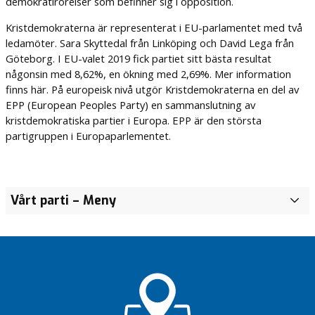
demokratirörelser som befinner sig i opposition.
Kristdemokraterna är representerat i EU-parlamentet med två
ledamöter. Sara Skyttedal från Linköping och David Lega från
Göteborg. I EU-valet 2019 fick partiet sitt bästa resultat
någonsin med 8,62%, en ökning med 2,69%. Mer information
finns här. På europeisk nivå utgör Kristdemokraterna en del av
EPP (European Peoples Party) en sammanslutning av
kristdemokratiska partier i Europa. EPP är den största
partigruppen i Europaparlementet.
Liselotte
Vårt parti
– Meny
F
Fager
u
Lars
l
Roxå
l
m
Annika
ä
Lejon
k
Simon
t
Posluk