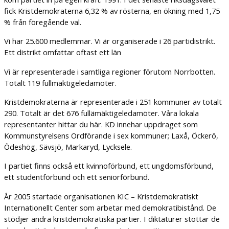
fick Kristdemokraterna 6,32 % av rösterna, en ökning med 1,75
% från föregående val.
Vi har 25.600 medlemmar. Vi är organiserade i 26 partidistrikt.
Ett distrikt omfattar oftast ett län
Vi är representerade i samtliga regioner förutom Norrbotten.
Totalt 119 fullmäktigeledamöter.
Kristdemokraterna är representerade i 251 kommuner av totalt
290. Totalt är det 676 fullämäktigeledamöter. Våra lokala
representanter hittar du här. KD innehar uppdraget som
Kommunstyrelsens Ordförande i sex kommuner; Laxå, Öckerö,
Ödeshög, Sävsjö, Markaryd, Lycksele.
I partiet finns också ett kvinnoförbund, ett ungdomsförbund,
ett studentförbund och ett seniorförbund.
År 2005 startade organisationen KIC – Kristdemokratiskt
Internationellt Center som arbetar med demokratibistånd. De
stödjer andra kristdemokratiska partier. I diktaturer stöttar de