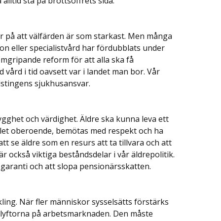
alltid stå på brottsoffrets sida.
r på att välfärden är som starkast. Men många
tion eller specialistvård har fördubblats under
gripande reform för att alla ska få
d vård i tid oavsett var i landet man bor. Vår
ndstingens sjukhusansvar.
rygghet och värdighet. Äldre ska kunna leva ett
hållet oberoende, bemötas med respekt och ha
att se äldre som en resurs att ta tillvara och att
 också viktiga beståndsdelar i vår äldrepolitik.
egaranti och att slopa pensionärsskatten.
ing. När fler människor sysselsätts förstärks
klyftorna på arbetsmarknaden. Den måste