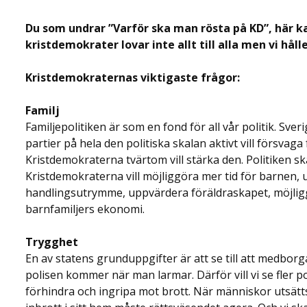
Du som undrar ”Varför ska man rösta på KD”, här k
kristdemokrater lovar inte allt till alla men vi håll
Kristdemokraternas viktigaste frågor:
Familj
Familjepolitiken är som en fond för all vår politik. Sveri
partier på hela den politiska skalan aktivt vill försvaga
Kristdemokraterna tvärtom vill stärka den. Politiken ska
Kristdemokraterna vill möjliggöra mer tid för barnen, u
handlingsutrymme, uppvärdera föräldraskapet, möjli
barnfamiljers ekonomi.
Trygghet
En av statens grunduppgifter är att se till att medborg
polisen kommer när man larmar. Därför vill vi se fler p
förhindra och ingripa mot brott. När människor utsätts 