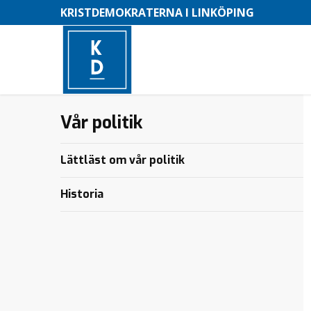
KRISTDEMOKRATERNA I LINKÖPING
Vår politik
–
M
Lättläst om vår politik
e
n
Historia
y