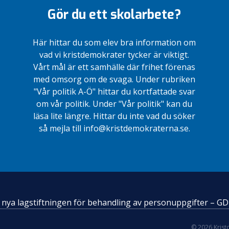
Gör du ett skolarbete?
Här hittar du som elev bra information om
vad vi kristdemokrater tycker är viktigt.
Vårt mål är ett samhälle där frihet förenas
med omsorg om de svaga. Under rubriken
"Vår politik A-Ö" hittar du kortfattade svar
om vår politik. Under "Vår politik" kan du
läsa lite längre. Hittar du inte vad du söker
så mejla till info@kristdemokraterna.se.
en nya lagstiftningen för behandling av personuppgifter – G
© 2026 Kris