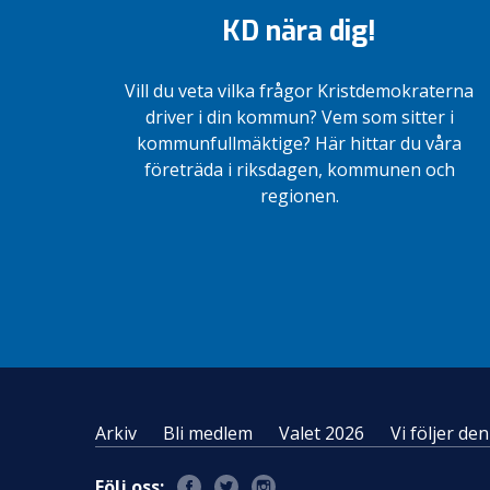
KD nära dig!
Vill du veta vilka frågor Kristdemokraterna
driver i din kommun? Vem som sitter i
kommunfullmäktige? Här hittar du våra
företräda i riksdagen, kommunen och
regionen.
Arkiv
Bli medlem
Valet 2026
Vi följer d
Följ oss: