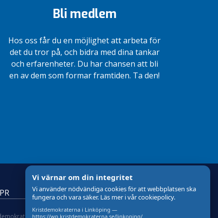
Bli medlem
Hos oss får du en möjlighet att arbeta för
det du tror på, och bidra med dina tankar
och erfarenheter. Du har chansen att bli
en av dem som formar framtiden. Ta den!
Vi värnar om din integritet
Vi använder nödvändiga cookies för att webbplatsen ska
DPR
fungera och vara säker. Läs mer i vår cookiepolicy.
Kristdemokraterna i Linköping —
tdemokraterna
om Cookies
Skapad med
av wasabiweb
https://wp.kristdemokraterna.se/linkoping/