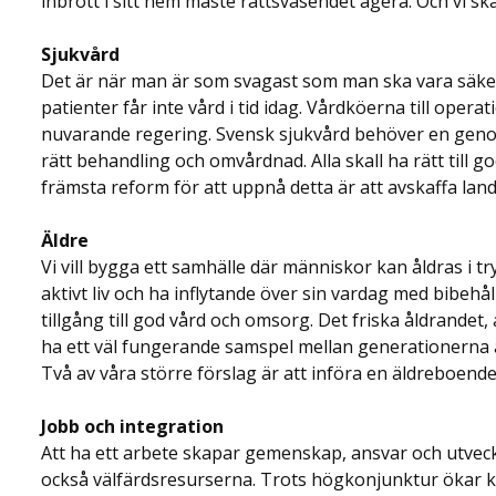
inbrott i sitt hem måste rättsväsendet agera. Och vi ska 
Sjukvård
Det är när man är som svagast som man ska vara säke
patienter får inte vård i tid idag. Vårdköerna till opera
nuvarande regering. Svensk sjukvård behöver en genom
rätt behandling och omvårdnad. Alla skall ha rätt till go
främsta reform för att uppnå detta är att avskaffa la
Äldre
Vi vill bygga ett samhälle där människor kan åldras i t
aktivt liv och ha inflytande över sin vardag med bibe
tillgång till god vård och omsorg. Det friska åldrandet, 
ha ett väl fungerande samspel mellan generationerna är
Två av våra större förslag är att införa en äldreboend
Jobb och integration
Att ha ett arbete skapar gemenskap, ansvar och utveckl
också välfärdsresurserna. Trots högkonjunktur ökar 