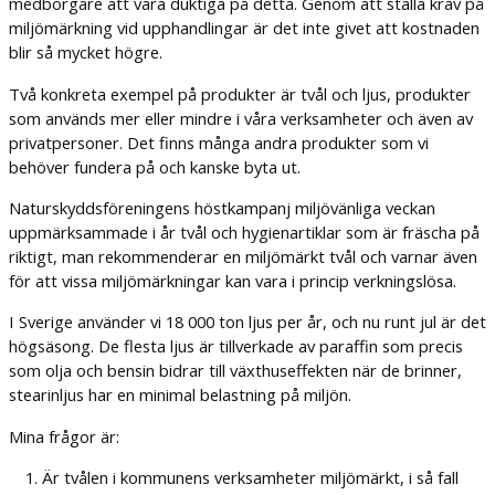
medborgare att vara duktiga på detta. Genom att ställa krav på
miljömärkning vid upphandlingar är det inte givet att kostnaden
blir så mycket högre.
Två konkreta exempel på produkter är tvål och ljus, produkter
som används mer eller mindre i våra verksamheter och även av
privatpersoner. Det finns många andra produkter som vi
behöver fundera på och kanske byta ut.
Naturskyddsföreningens höstkampanj miljövänliga veckan
uppmärksammade i år tvål och hygienartiklar som är fräscha på
riktigt, man rekommenderar en miljömärkt tvål och varnar även
för att vissa miljömärkningar kan vara i princip verkningslösa.
I Sverige använder vi 18 000 ton ljus per år, och nu runt jul är det
högsäsong. De flesta ljus är tillverkade av paraffin som precis
som olja och bensin bidrar till växthuseffekten när de brinner,
stearinljus har en minimal belastning på miljön.
Mina frågor är:
Är tvålen i kommunens verksamheter miljömärkt, i så fall