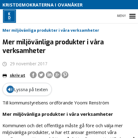
S
KRISTDEMOKRATERNA I OVANÅKER
B
HEM
Mer miljövänliga produkter i våra verksamheter
Mer miljövänliga produkter i våra
verksamheter
VILKA VI ÄR
29 november 2017
VAD VI STÅR FÖR!
skriv ut
🔊
Lyssna på texten
Till kommunstyrelsens ordförande Yoomi Renström
Mer miljövänliga produkter i våra verksamheter
Kommunen och det offentliga måste gå före och välja mer
miljövänliga produkter, vi har ett ansvar gentemot våra