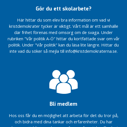
att
n
arbeta
Gör du ett skolarbete?
t
!
e
Här hittar du som elev bra information om vad vi
r
Brinner
kristdemokrater tycker är viktigt. Vårt mål är ett samhälle
du för
p
samma
där frihet förenas med omsorg om de svaga. Under
e
frågor
rubriken "Vår politik A-Ö" hittar du kortfattade svar om vår
l
som
politik. Under "Vår politik" kan du läsa lite längre. Hittar du
l
jag?
inte vad du söker så mejla till info@kristdemokraterna.se.
a
t
i
o
n
e
r
I
Bli medlem
n
t
Hos oss får du en möjlighet att arbeta för det du tror på,
i
och bidra med dina tankar och erfarenheter. Du har
a